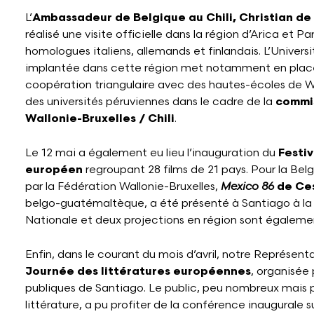
L’
Ambassadeur de Belgique au Chili, Christian de
réalisé une visite officielle dans la région d’Arica et P
homologues italiens, allemands et finlandais. L’Univer
implantée dans cette région met notamment en place
coopération triangulaire avec des hautes-écoles de Wa
des universités péruviennes dans le cadre de la
commi
Wallonie-Bruxelles / Chili
.
Le 12 mai a également eu lieu l’inauguration du
Festi
européen
regroupant 28 films de 21 pays. Pour la Belg
par la Fédération Wallonie-Bruxelles,
Mexico 86
de Ces
belgo-guatémaltèque, a été présenté à Santiago à 
Nationale et deux projections en région sont égaleme
Enfin, dans le courant du mois d’avril, notre Représenta
Journée des littératures européennes
, organisée 
publiques de Santiago. Le public, peu nombreux mais 
littérature, a pu profiter de la conférence inaugurale su