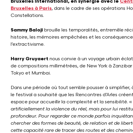
Bruxelles International, en synergie avec le
Cent
Bruxelles à Paris
, dans le cadre de ses opérations H
Constellations.
Sammy Baloji
brouille les temporalités, entremêle réc
histoire, les mémoires empêchées et les conséquenc
l’extractivisme.
Harry Gruyaert
nous convie à un voyage urbain éclata
de compositions millimétrées, de New York à Zanzibar 
Tokyo et Mumbai.
Dans une période où tout semble pousser à simplifier, 
le festival a souhaité que les Rencontres d’Arles créen
espace pour accueillir la complexité et la sensibilité. 
artificiellement la violence du réel, mais pour lui restit
profondeur. Pour regarder ce monde parfois inquiétant
chercher des formes de beauté, de relation et de liber
cette capacité rare de tracer des routes et des chemin