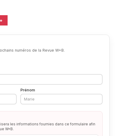
e page
 »
prochains numéros de la Revue W+B.
Prénom
lisera les informations fournies dans ce formulaire afin
vue W+B.