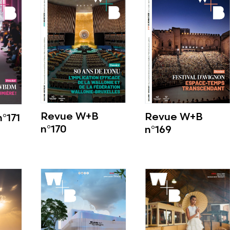
Revue W+B
Revue W+B
°171
n°170
n°169
Voir plus
Voir plus