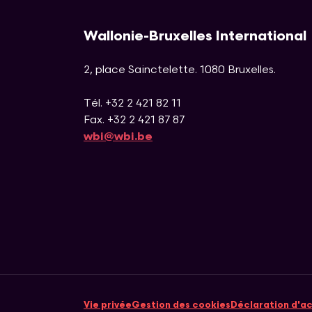
Wallonie-Bruxelles International
2, place Sainctelette
.
1080
Bruxelles
.
Tél. +32 2 421 82 11
Fax. +32 2 421 87 87
wbi@wbi.be
Vie privée
Gestion des cookies
Déclaration d'ac