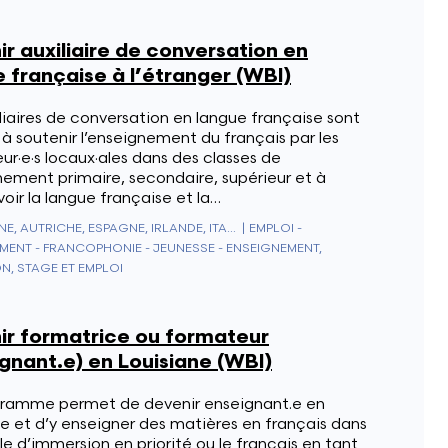
r auxiliaire de conversation en
 française à l’étranger (WBI)
liaires de conversation en langue française sont
à soutenir l’enseignement du français par les
ur·e·s locaux·ales dans des classes de
nement primaire, secondaire, supérieur et à
ir la langue française et la…
ALLEMAGNE, AUTRICHE, ESPAGNE, IRLANDE, ITALIE, ROYAUME-UNI, SUISSE
|
EMPLOI -
MENT - FRANCOPHONIE - JEUNESSE - ENSEIGNEMENT,
N, STAGE ET EMPLOI
ir formatrice ou formateur
gnant.e) en Louisiane (WBI)
ramme permet de devenir enseignant.e en
e et d’y enseigner des matières en français dans
e d’immersion en priorité ou le français en tant