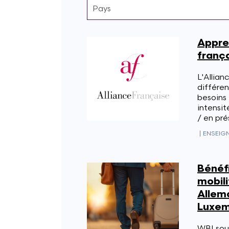
Appren
franç
L'Allian
différen
besoins 
intensit
/ en pré
|
ENSEIG
Bénéfi
mobili
Allem
Luxem
WBI sou