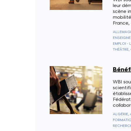
leur dé
scène in
mobilit
France,
ALLEMAGN
ENSEIGNE
EMPLOI - 
THÉÂTRE,
Bénéf
WBI sou
scienti
établis
Fédérati
collabor
FORMATIO
RECHERCH