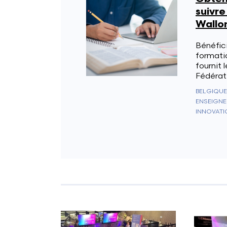
suivre
Wallon
Bénéfici
formati
fournit 
Fédérati
BELGIQUE
ENSEIGNE
INNOVATI