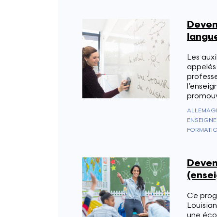
Deveni
langue
Les auxi
appelés 
professe
l’enseig
promouvo
ENSEIGNE
FORMATIO
Deven
(ensei
Ce prog
Louisian
une écol