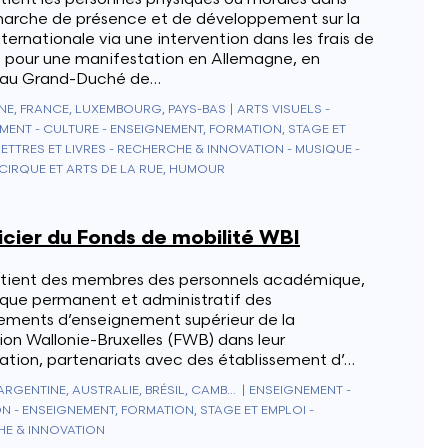
marche de présence et de développement sur la
ternationale via une intervention dans les frais de
é pour une manifestation en Allemagne, en
 au Grand-Duché de…
E, FRANCE, LUXEMBOURG, PAYS-BAS
|
ARTS VISUELS -
MENT - CULTURE - ENSEIGNEMENT, FORMATION, STAGE ET
LETTRES ET LIVRES - RECHERCHE & INNOVATION - MUSIQUE -
 CIRQUE ET ARTS DE LA RUE, HUMOUR
icier du Fonds de mobilité WBI
tient des membres des personnels académique,
fique permanent et administratif des
sements d’enseignement supérieur de la
on Wallonie-Bruxelles (FWB) dans leur
ation, partenariats avec des établissement d’…
ALGÉRIE, ARGENTINE, AUSTRALIE, BRÉSIL, CAMBODGE, CHILI, CHINE, COLOMBIE, CORÉE DU SUD, CUBA, INDE, INDONÉSIE, JAPON, LAOS, LIBAN, MALAISIE, MAROC, MEXIQUE, NOUVELLE-ZÉLANDE, PHILIPPINES, SINGAPOUR, TAÏWAN, THAÏLANDE, TUNISIE, URUGUAY, VIETNAM
|
ENSEIGNEMENT -
N - ENSEIGNEMENT, FORMATION, STAGE ET EMPLOI -
E & INNOVATION