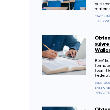
que fran
materne
ÉTATS-UN
ENSEIGNE
Obten
suivre
Wallon
Bénéfici
formati
fournit 
Fédérati
BELGIQUE
ENSEIGNE
INNOVATI
Obten