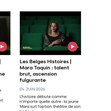
Voir l'image
|
Les Belges Histoires |
Mara Taquin : talent
me
brut, ascension
fulgurante
04 JUIN 2026
e
L’histoire débute comme
nt
n’importe quelle autre : la jeune
Mara suit l’option théâtre de son