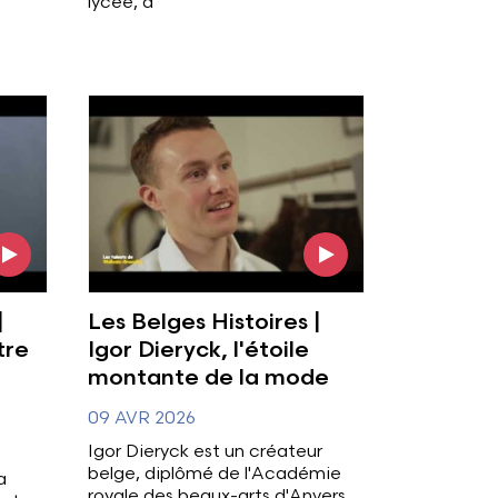
lycée, a
Voir l'image
|
Les Belges Histoires |
tre
Igor Dieryck, l'étoile
montante de la mode
09 AVR 2026
Igor Dieryck est un créateur
belge, diplômé de l'Académie
a
royale des beaux-arts d'Anvers.