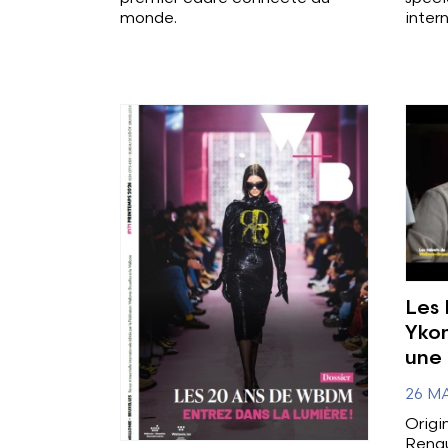
monde.
inter
Voir plus
Voir 
Les 
Ykon
une 
26 M
Origi
Renau