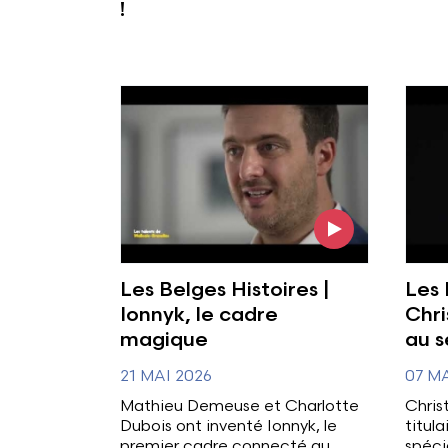
!
Voir l'image
Voir 
Les Belges Histoires |
Les 
Ionnyk, le cadre
Chri
magique
au s
21 MAI 2026
07 MA
Mathieu Demeuse et Charlotte
Christ
Dubois ont inventé Ionnyk, le
titul
premier cadre connecté au
spéci