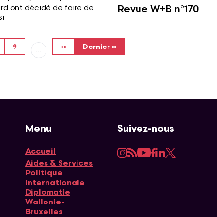
Revue W+B n°170
rd ont décidé de faire de
si
ll
arch all
Search all
Page suivante
Dernière page
9
››
Dernier »
…
Menu
Suivez-nous
Instagram
RSS
YouTube
Facebook
LinkedIn
Twitter
Accueil
Navigation principale
Aides & Services
Politique
Internationale
Diplomatie
Wallonie-
Bruxelles