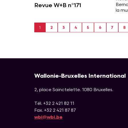
Revue W+B n°171
Berna
la mu
Page courante
Search all
Search all
Search all
Search all
Search all
Search a
Se
1
2
3
4
5
6
7
8
Wallonie-Bruxelles International
2, place Sainctelette
.
1080
Bruxelles
.
Tél. +32 2 421 82 11
Fax. +32 2 421 87 87
wbi@wbi.be