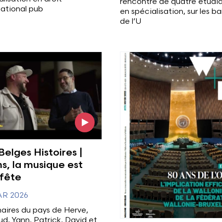
rencontre de quatre étudi
national pub
en spécialisation, sur les b
de l’U
l'image
Voir plus
Belges Histoires |
s, la musique est
fête
AR 2026
naires du pays de Herve,
d, Yann, Patrick, David et