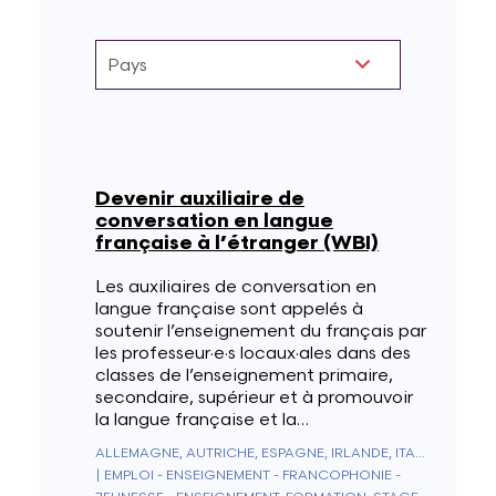
Lettres et Livres
Enseignement, formation, stage et emploi
Revue W+B
Mode
Recherche & innovation
Les Belges Histoires
Devenir auxiliaire de
Musique
conversation en langue
française à l’étranger (WBI)
Théâtre, Cirque et Arts de la rue,
Les auxiliaires de conversation en
Humour
langue française sont appelés à
soutenir l’enseignement du français par
les professeur·e·s locaux·ales dans des
classes de l’enseignement primaire,
secondaire, supérieur et à promouvoir
la langue française et la…
ALLEMAGNE, AUTRICHE, ESPAGNE, IRLANDE, ITALIE, ROYAUME-UNI, SUISSE
|
EMPLOI - ENSEIGNEMENT - FRANCOPHONIE -