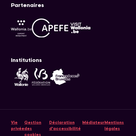
Partenaires
APEFE
AWEX
Visit Wallonia
Institutions
Fédération Wallonie-Bruxelles
Wallonie
Cocof
Vie
Gestion
Déclaration
Médiateur
Mentions
privée
des
d'accessibilité
légales
cookies