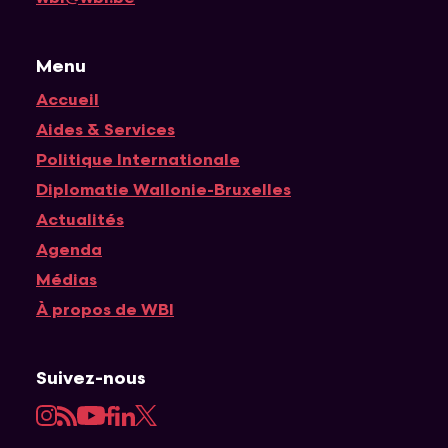
Menu
Accueil
Navigation principale
Aides & Services
Politique Internationale
Diplomatie Wallonie-Bruxelles
Actualités
Agenda
Médias
À propos de WBI
Suivez-nous
Instagram
RSS
YouTube
Facebook
LinkedIn
Twitter