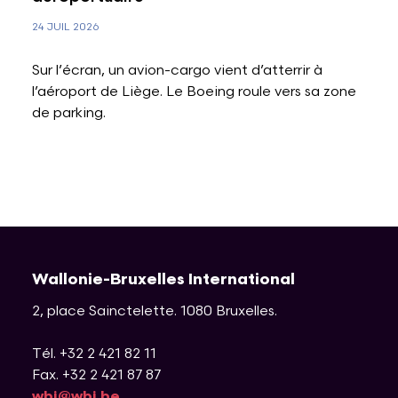
24 JUIL 2026
Sur l’écran, un avion-cargo vient d’atterrir à
l’aéroport de Liège. Le Boeing roule vers sa zone
de parking.
Wallonie-Bruxelles International
2, place Sainctelette
.
1080
Bruxelles
.
Tél. +32 2 421 82 11
Fax. +32 2 421 87 87
wbi@wbi.be