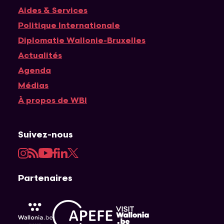
Navigation principale
Aides & Services
Politique Internationale
Diplomatie Wallonie-Bruxelles
Actualités
Agenda
Médias
À propos de WBI
Suivez-nous
Instagram
RSS
YouTube
Facebook
LinkedIn
Twitter
Partenaires
APEFE
AWEX
Visit Wallonia