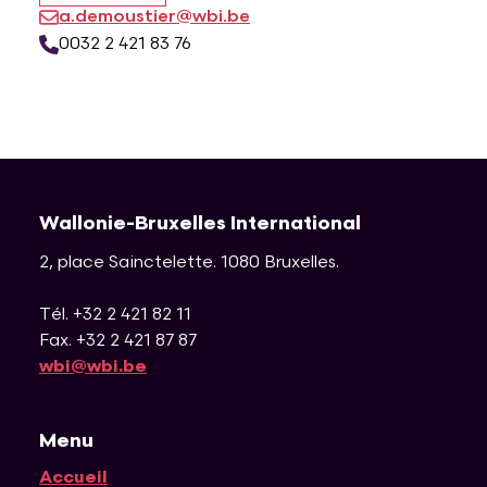
a.demoustier@wbi.be
0032 2 421 83 76
Wallonie-Bruxelles International
2, place Sainctelette
.
1080
Bruxelles
.
Tél. +32 2 421 82 11
Fax. +32 2 421 87 87
wbi@wbi.be
Menu
Accueil