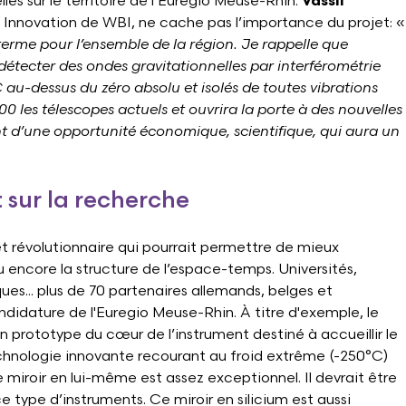
es sur le territoire de l’Euregio Meuse-Rhin.
Vassil
 Innovation de WBI, ne cache pas l’importance du projet: «
 terme pour l’ensemble de la région. Je rappelle que
e détecter des ondes gravitationnelles par interférométrie
°C au-dessus du zéro absolu et isolés de toutes vibrations
.000 les télescopes actuels et ouvrira la porte à des nouvelles
ment d’une opportunité économique, scientifique, qui aura un
sur la recherche
et révolutionnaire qui pourrait permettre de mieux
 encore la structure de l’espace-temps. Universités,
ques... plus de 70 partenaires allemands, belges et
ndidature de l'Euregio Meuse-Rhin. À titre d'exemple, le
un prototype du cœur de l’instrument destiné à accueillir le
hnologie innovante recourant au froid extrême (-250°C)
 miroir en lui-même est assez exceptionnel. Il devrait être
e type d’instruments. Ce miroir en silicium est aussi