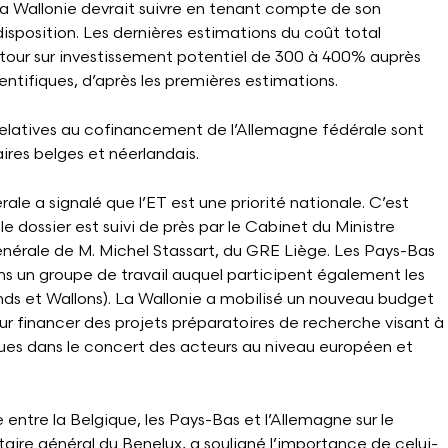
a Wallonie devrait suivre en tenant compte de son
à disposition. Les dernières estimations du coût total
retour sur investissement potentiel de 300 à 400% auprès
entifiques, d’après les premières estimations.
relatives au cofinancement de l’Allemagne fédérale sont
res belges et néerlandais.
rale a signalé que l’ET est une priorité nationale. C’est
le dossier est suivi de près par le Cabinet du Ministre
générale de M. Michel Stassart, du GRE Liège. Les Pays-Bas
ns un groupe de travail auquel participent également les
nds et Wallons). La Wallonie a mobilisé un nouveau budget
ur financer des projets préparatoires de recherche visant à
ques dans le concert des acteurs au niveau européen et
e entre la Belgique, les Pays-Bas et l’Allemagne sur le
taire général du Benelux, a souligné l’importance de celui-