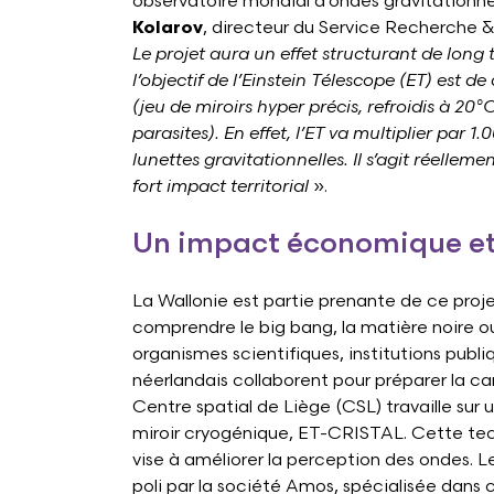
observatoire mondial d'ondes gravitationnell
Kolarov
, directeur du Service Recherche &
Le projet aura un effet structurant de long
l’objectif de l’Einstein Télescope (ET) est d
(jeu de miroirs hyper précis, refroidis à 20
parasites). En effet, l’ET va multiplier par 1
lunettes gravitationnelles. Il s’agit réelle
fort impact territorial
».
Un impact économique et 
La Wallonie est partie prenante de ce proj
comprendre le big bang, la matière noire ou
organismes scientifiques, institutions publi
néerlandais collaborent pour préparer la ca
Centre spatial de Liège (CSL) travaille sur 
miroir cryogénique, ET-CRISTAL. Cette tec
vise à améliorer la perception des ondes. Le
poli par la société Amos, spécialisée dans c