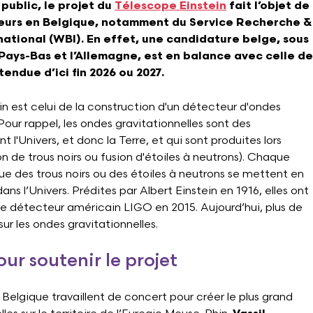
ublic, le projet du
Télescope Einstein
fait l’objet de
teurs en Belgique, notamment du Service Recherche &
national (WBI). En effet, une candidature belge, sous
ays-Bas et l’Allemagne, est en balance avec celle de
ttendue d’ici fin 2026 ou 2027.
ein est celui de la construction d'un détecteur d'ondes
 Pour rappel, les ondes gravitationnelles sont des
 l'Univers, et donc la Terre, et qui sont produites lors
 de trous noirs ou fusion d'étoiles à neutrons). Chaque
que des trous noirs ou des étoiles à neutrons se mettent en
ans l’Univers. Prédites par Albert Einstein en 1916, elles ont
le détecteur américain LIGO en 2015. Aujourd’hui, plus de
ur les ondes gravitationnelles.
ur soutenir le projet
 Belgique travaillent de concert pour créer le plus grand