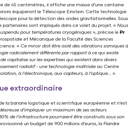
e de 45 centimètres, il affiche une masse d’une centaine
s miroirs équiperont le Télescope Einstein. Cette technologie
télescope pour la détection des ondes gravitationnelles. Sous
e partenaires sont impliqués dans ce volet du projet. «
Nou
 suspendu pour températures cryogéniques
», précise le
Pr
rospatiale et Mécanique de la Faculté des Sciences
cience. «
Ce miroir doit être isolé des vibrations sismiques 
logie radicalement différente par rapport à ce qui existe
capitalise sur les expertises qui existent dans divers
sement radiatif - une technologie maîtrisée au Centre
solation, à l’électronique, aux capteurs, à l’optique…
».
ue extraordinaire
 de la banane logistique et scientifique européenne et n’est
 désireuse d’impliquer un maximum de ses acteurs
 80% de l’infrastructure pourraient être construits sous son
ovisionné un budget de 900 millions d'euros, la Flandre