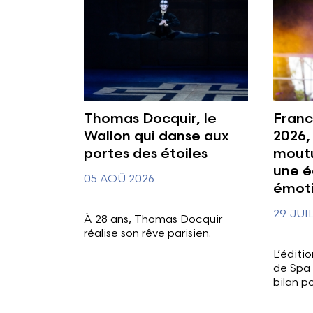
Thomas Docquir, le
Franc
Wallon qui danse aux
2026,
portes des étoiles
moutu
une é
05 AOÛ 2026
émot
29 JUI
À 28 ans, Thomas Docquir
réalise son rêve parisien.
L’éditi
de Spa 
bilan p