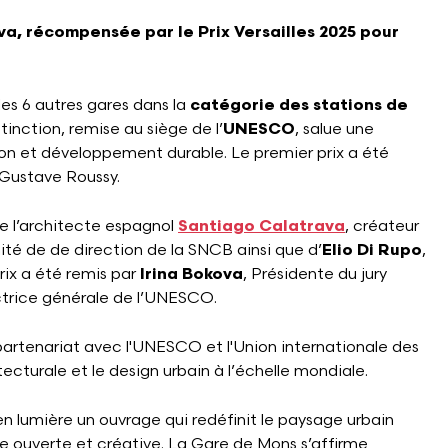
a, récompensée par le Prix Versailles 2025 pour
es 6 autres gares dans la
catégorie des stations de
tinction, remise au siège de l’
UNESCO
, salue une
ion et développement durable. Le premier prix a été
-Gustave Roussy.
e l’architecte espagnol
Santiago Calatrava
, créateur
té de de direction de la SNCB ainsi que d’
Elio Di Rupo
,
rix a été remis par
Irina Bokova
, Présidente du jury
ectrice générale de l’UNESCO.
artenariat avec l'UNESCO et l'Union internationale des
cturale et le design urbain à l’échelle mondiale.
 lumière un ouvrage qui redéfinit le paysage urbain
ie ouverte et créative. La Gare de Mons s’affirme