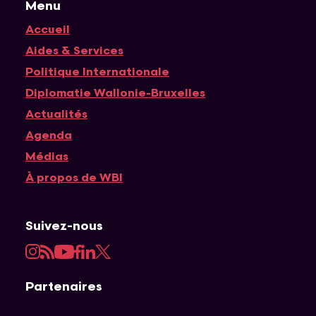
Menu
Accueil
Navigation principale
Aides & Services
Politique Internationale
Diplomatie Wallonie-Bruxelles
Actualités
Agenda
Médias
À propos de WBI
Suivez-nous
Instagram
RSS
YouTube
Facebook
LinkedIn
Twitter
Partenaires
APEFE