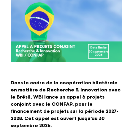
Lettres et Livres
Enseignement, formation, stage et emploi
Revue W+B
Mode
Recherche & innovation
Les Belges Histoires
Musique
Théâtre, Cirque et Arts de la rue,
Humour
Dans le cadre de la coopération bilatérale
en matière de Recherche & Innovation avec
le Brésil, WBI lance un appel à projets
conjoint avec le CONFAP, pour le
financement de projets sur la période 2027-
2028. Cet appel est ouvert jusqu’au 30
septembre 2026.