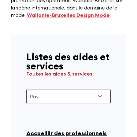
promotion des opérateurs Wallonie-Bruxelles sur
la scène internationale, dans le domaine de la
Lettres et Livres
Enseignement, formation, stage et emploi
Revue W+B
mode:
Wallonie-Bruxelles Design Mode
Mode
Recherche & innovation
Les Belges Histoires
Listes des aides et
Musique
services
Toutes les aides & services
Théâtre, Cirque et Arts de la rue,
Humour
Accueillir des professionnels