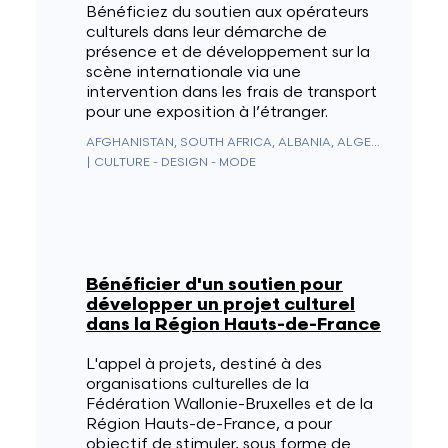
Bénéficiez du soutien aux opérateurs
culturels dans leur démarche de
présence et de développement sur la
scène internationale via une
intervention dans les frais de transport
pour une exposition à l’étranger.
AFGHANISTAN, SOUTH AFRICA, ALBANIA, ALGERIA, GERMANY, ANDORRA, ANGOLA, ANGUILLA, ANTARCTICA, ANTIGUA & BARBUDA, NETHERLANDS ANTILLES, SAUDI ARABIA, ARGENTINA, ARMENIA, ARUBA, AUSTRALIA, AUSTRIA, AZERBAIJAN, BAHAMAS, BAHRAIN, BANGLADESH, BARBADOS, BELGIUM, BELIZE, BENIN, BERMUDA, BHUTAN, BELARUS, BOLIVIA, BOSNIA & HERZEGOVINA, BOTSWANA, BRAZIL, BRUNEI, BULGARIA, BURKINA FASO, BURUNDI, CAMBODIA, CAMEROON, CANADA, CAPE VERDE, CEUTA & MELILLA, CHILE, CHINA, CYPRUS, VATICAN CITY, COLOMBIA, COMOROS, CONGO - BRAZZAVILLE, CONGO - KINSHASA, NORTH KOREA, SOUTH KOREA, COSTA RICA, CÔTE D’IVOIRE, CROATIA, CUBA, CURAÇAO, DENMARK, DIEGO GARCIA, DJIBOUTI, DOMINICA, EGYPT, UNITED ARAB EMIRATES, ECUADOR, ERITREA, SPAIN, ESTONIA, ESWATINI, UNITED STATES, ETHIOPIA, FIJI, FINLAND, FRANCE, GABON, GAMBIA, GEORGIA, SOUTH GEORGIA & SOUTH SANDWICH ISLANDS, GHANA, GIBRALTAR, GREECE, GRENADA, GREENLAND, GUADELOUPE, GUAM, GUATEMALA, GUERNSEY, GUINEA, EQUATORIAL GUINEA, GUINEA-BISSAU, GUYANA, FRENCH GUIANA, HAITI, HONDURAS, HONG KONG SAR CHINA, HUNGARY, BOUVET ISLAND, CHRISTMAS ISLAND, CLIPPERTON ISLAND, ASCENSION ISLAND, ISLE OF MAN, NORFOLK ISLAND, ÅLAND ISLANDS, CAYMAN ISLANDS, CANARY ISLANDS, COCOS (KEELING) ISLANDS, COOK ISLANDS, U.S. OUTLYING ISLANDS, FAROE ISLANDS, HEARD & MCDONALD ISLANDS, FALKLAND ISLANDS, NORTHERN MARIANA ISLANDS, MARSHALL ISLANDS, PITCAIRN ISLANDS, SOLOMON ISLANDS, TURKS & CAICOS ISLANDS, U.S. VIRGIN ISLANDS, BRITISH VIRGIN ISLANDS, INDIA, INDONESIA, IRAQ, IRAN, IRELAND, ICELAND, ISRAEL, ITALY, JAMAICA, JAPAN, JERSEY, JORDAN, KAZAKHSTAN, KENYA, KYRGYZSTAN, KIRIBATI, KOSOVO, KUWAIT, LAOS, LESOTHO, LATVIA, LEBANON, LIBERIA, LIECHTENSTEIN, LITHUANIA, LUXEMBOURG, LIBYA, NORTH MACEDONIA, MADAGASCAR, MALAYSIA, MALAWI, MALDIVES, MALI, MALTA, MOROCCO, MARTINIQUE, MAURITIUS, MAURITANIA, MAYOTTE, MEXICO, MICRONESIA, MOLDOVA, MONACO, MONGOLIA, MONTENEGRO, MONTSERRAT, MOZAMBIQUE, MYANMAR (BURMA), NAMIBIA, NAURU, NEPAL, NICARAGUA, NIGER, NIGERIA, NIUE, NORWAY, NEW CALEDONIA, NEW ZEALAND, OUTLYING OCEANIA, OMAN, UGANDA, UZBEKISTAN, PAKISTAN, PALAU, PANAMA, PAPUA NEW GUINEA, PARAGUAY, NETHERLANDS, CARIBBEAN NETHERLANDS, PERU, PHILIPPINES, POLAND, FRENCH POLYNESIA, PUERTO RICO, PORTUGAL, QATAR, MACAO SAR CHINA, CENTRAL AFRICAN REPUBLIC, DOMINICAN REPUBLIC, RÉUNION, ROMANIA, UNITED KINGDOM, RUSSIA, RWANDA, WESTERN SAHARA, ST. KITTS & NEVIS, SAN MARINO, ST. PIERRE & MIQUELON, ST. VINCENT & GRENADINES, ST. HELENA, ST. LUCIA, EL SALVADOR, SAMOA, AMERICAN SAMOA, SÃO TOMÉ & PRÍNCIPE, SARK, SENEGAL, SERBIA, SEYCHELLES, SIERRA LEONE, SINGAPORE, SINT MAARTEN, SLOVAKIA, SLOVENIA, SOMALIA, SUDAN, SOUTH SUDAN, SRI LANKA, ST. BARTHÉLEMY, ST. MARTIN, SWEDEN, SWITZERLAND, SURINAME, SVALBARD & JAN MAYEN, SYRIA, TAJIKISTAN, TAIWAN, TANZANIA, CHAD, CZECHIA, FRENCH SOUTHERN TERRITORIES, BRITISH INDIAN OCEAN TERRITORY, PALESTINIAN TERRITORIES, THAILAND, TIMOR-LESTE, TOGO, TOKELAU, TONGA, TRINIDAD & TOBAGO, TRISTAN DA CUNHA, TUNISIA, TÜRKIYE, TURKMENISTAN, TUVALU, UKRAINE, URUGUAY, VANUATU, VENEZUELA, VIETNAM, WALLIS & FUTUNA, YEMEN, ZAMBIA, ZIMBABWE
|
CULTURE - DESIGN - MODE
Bénéficier d'un soutien pour
développer un projet culturel
dans la Région Hauts-de-France
L'appel à projets, destiné à des
organisations culturelles de la
Fédération Wallonie-Bruxelles et de la
Région Hauts-de-France, a pour
objectif de stimuler, sous forme de