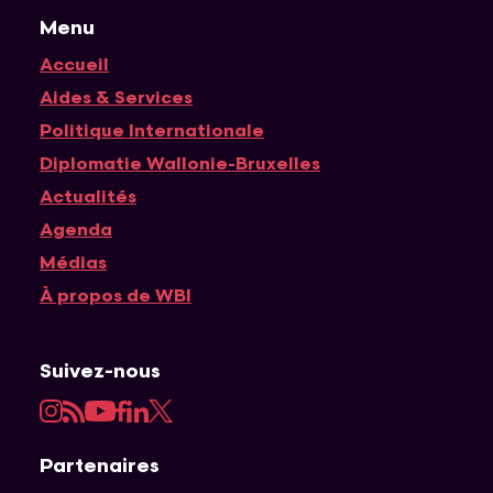
Menu
Accueil
Navigation principale
Aides & Services
Politique Internationale
Diplomatie Wallonie-Bruxelles
Actualités
Agenda
Médias
À propos de WBI
Suivez-nous
Instagram
RSS
YouTube
Facebook
LinkedIn
Twitter
Partenaires