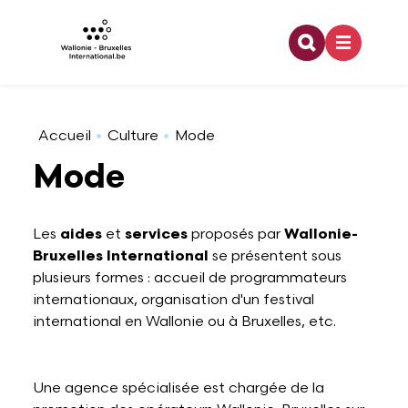
Recherche
Skip to main content
Coopération internationale
Architecture
Emploi
Bourses doctorales
Relations bilatérales
Organigramme
Accueil
Culture
Mode
Mode
Europe
Arts visuels
Enseignement
Financement dans le cadre d'une activité de
Relations multilatérales
Développement durable
recherche
Les
aides
et
services
proposés par
Wallonie-
Bruxelles International
se présentent sous
Jeunesse
Audiovisuel
Formation
Pouvoirs de tutelle
Offres d'emploi
Partenaires à l'étranger
plusieurs formes : accueil de programmateurs
internationaux, organisation d'un festival
Francophonie
Danse
Stage
Logo WBI
international en Wallonie ou à Bruxelles, etc.
Programme lié à la recherche
Culture
Design
Rapports d'activités
Une agence spécialisée est chargée de la
Stage dans le domaine de la recherche