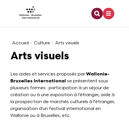
Recherche
Skip to main content
Coopération internationale
Architecture
Emploi
Bourses doctorales
Relations bilatérales
Organigramme
Accueil
Culture
Arts visuels
Arts visuels
Europe
Arts visuels
Enseignement
Financement dans le cadre d'une activité de
Relations multilatérales
Développement durable
recherche
Les aides et services proposés par
Wallonie-
Bruxelles International
se présentent sous
Jeunesse
Audiovisuel
Formation
Pouvoirs de tutelle
Offres d'emploi
Partenaires à l'étranger
plusieurs formes : participation à un séjour de
création ou à une exposition à l'étranger, aide à
Francophonie
Danse
Stage
Logo WBI
la prospection de marchés culturels à l'étranger,
Programme lié à la recherche
organisation d'un festival international en
Wallonie ou à Bruxelles, etc.
Culture
Design
Rapports d'activités
Stage dans le domaine de la recherche