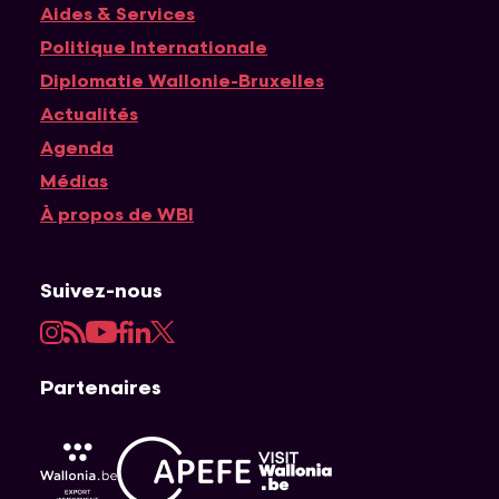
Navigation principale
Aides & Services
Politique Internationale
Diplomatie Wallonie-Bruxelles
Actualités
Agenda
Médias
À propos de WBI
Suivez-nous
Instagram
RSS
YouTube
Facebook
LinkedIn
Twitter
Partenaires
APEFE
AWEX
Visit Wallonia