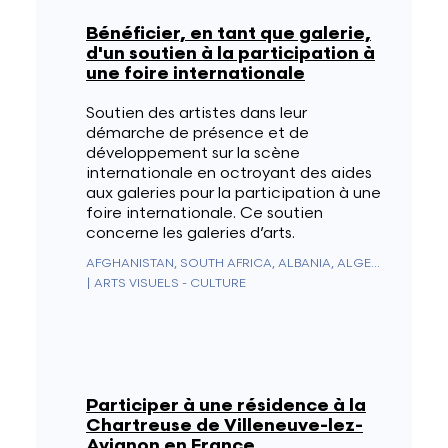
Bénéficier, en tant que galerie,
d'un soutien à la participation à
une foire internationale
Soutien des artistes dans leur
démarche de présence et de
développement sur la scène
internationale en octroyant des aides
aux galeries pour la participation à une
foire internationale. Ce soutien
concerne les galeries d’arts.
AFGHANISTAN, SOUTH AFRICA, ALBANIA, ALGERIA, GERMANY, ANDORRA, ANGOLA, ANGUILLA, ANTARCTICA, ANTIGUA & BARBUDA, NETHERLANDS ANTILLES, SAUDI ARABIA, ARGENTINA, ARMENIA, ARUBA, AUSTRALIA, AUSTRIA, AZERBAIJAN, BAHAMAS, BAHRAIN, BANGLADESH, BARBADOS, BELIZE, BENIN, BERMUDA, BHUTAN, BELARUS, BOLIVIA, BOSNIA & HERZEGOVINA, BOTSWANA, BRAZIL, BRUNEI, BULGARIA, BURKINA FASO, BURUNDI, CAMBODIA, CAMEROON, CANADA, CAPE VERDE, CEUTA & MELILLA, CHILE, CHINA, CYPRUS, VATICAN CITY, COLOMBIA, COMOROS, CONGO - BRAZZAVILLE, CONGO - KINSHASA, NORTH KOREA, SOUTH KOREA, COSTA RICA, CÔTE D’IVOIRE, CROATIA, CUBA, CURAÇAO, DENMARK, DIEGO GARCIA, DJIBOUTI, DOMINICA, EGYPT, UNITED ARAB EMIRATES, ECUADOR, ERITREA, SPAIN, ESTONIA, ESWATINI, UNITED STATES, ETHIOPIA, FIJI, FINLAND, FRANCE, GABON, GAMBIA, GEORGIA, SOUTH GEORGIA & SOUTH SANDWICH ISLANDS, GHANA, GIBRALTAR, GREECE, GRENADA, GREENLAND, GUADELOUPE, GUAM, GUATEMALA, GUERNSEY, GUINEA, EQUATORIAL GUINEA, GUINEA-BISSAU, GUYANA, FRENCH GUIANA, HAITI, HONDURAS, HONG KONG SAR CHINA, HUNGARY, BOUVET ISLAND, CHRISTMAS ISLAND, CLIPPERTON ISLAND, ASCENSION ISLAND, ISLE OF MAN, NORFOLK ISLAND, ÅLAND ISLANDS, CAYMAN ISLANDS, CANARY ISLANDS, COCOS (KEELING) ISLANDS, COOK ISLANDS, U.S. OUTLYING ISLANDS, FAROE ISLANDS, HEARD & MCDONALD ISLANDS, FALKLAND ISLANDS, NORTHERN MARIANA ISLANDS, MARSHALL ISLANDS, PITCAIRN ISLANDS, SOLOMON ISLANDS, TURKS & CAICOS ISLANDS, U.S. VIRGIN ISLANDS, BRITISH VIRGIN ISLANDS, INDIA, INDONESIA, IRAQ, IRAN, IRELAND, ICELAND, ISRAEL, ITALY, JAMAICA, JAPAN, JERSEY, JORDAN, KAZAKHSTAN, KENYA, KYRGYZSTAN, KIRIBATI, KOSOVO, KUWAIT, LAOS, LESOTHO, LATVIA, LEBANON, LIBERIA, LIECHTENSTEIN, LITHUANIA, LUXEMBOURG, LIBYA, NORTH MACEDONIA, MADAGASCAR, MALAYSIA, MALAWI, MALDIVES, MALI, MALTA, MOROCCO, MARTINIQUE, MAURITIUS, MAURITANIA, MAYOTTE, MEXICO, MICRONESIA, MOLDOVA, MONACO, MONGOLIA, MONTENEGRO, MONTSERRAT, MOZAMBIQUE, MYANMAR (BURMA), NAMIBIA, NAURU, NEPAL, NICARAGUA, NIGER, NIGERIA, NIUE, NORWAY, NEW CALEDONIA, NEW ZEALAND, OUTLYING OCEANIA, OMAN, UGANDA, UZBEKISTAN, PAKISTAN, PALAU, PANAMA, PAPUA NEW GUINEA, PARAGUAY, NETHERLANDS, CARIBBEAN NETHERLANDS, PERU, PHILIPPINES, POLAND, FRENCH POLYNESIA, PUERTO RICO, PORTUGAL, QATAR, MACAO SAR CHINA, CENTRAL AFRICAN REPUBLIC, DOMINICAN REPUBLIC, RÉUNION, ROMANIA, UNITED KINGDOM, RUSSIA, RWANDA, WESTERN SAHARA, ST. KITTS & NEVIS, SAN MARINO, ST. PIERRE & MIQUELON, ST. VINCENT & GRENADINES, ST. HELENA, ST. LUCIA, EL SALVADOR, SAMOA, AMERICAN SAMOA, SÃO TOMÉ & PRÍNCIPE, SENEGAL, SERBIA, SEYCHELLES, SIERRA LEONE, SINGAPORE, SINT MAARTEN, SLOVAKIA, SLOVENIA, SOMALIA, SUDAN, SOUTH SUDAN, SRI LANKA, ST. BARTHÉLEMY, ST. MARTIN, SWEDEN, SWITZERLAND, SURINAME, SVALBARD & JAN MAYEN, SYRIA, TAJIKISTAN, TAIWAN, TANZANIA, CHAD, CZECHIA, FRENCH SOUTHERN TERRITORIES, BRITISH INDIAN OCEAN TERRITORY, PALESTINIAN TERRITORIES, THAILAND, TIMOR-LESTE, TOGO, TOKELAU, TONGA, TRINIDAD & TOBAGO, TRISTAN DA CUNHA, TUNISIA, TÜRKIYE, TURKMENISTAN, TUVALU, UKRAINE, URUGUAY, VANUATU, VENEZUELA, VIETNAM, WALLIS & FUTUNA, YEMEN, ZAMBIA, ZIMBABWE
|
ARTS VISUELS - CULTURE
Participer à une résidence à la
Chartreuse de Villeneuve-lez-
Avignon en France