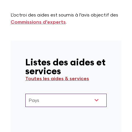
Lettres et Livres
Enseignement, formation, stage et emploi
Revue W+B
L’octroi des aides est soumis à l’avis objectif des
Commissions d’experts
.
Mode
Recherche & innovation
Les Belges Histoires
Musique
Listes des aides et
services
Théâtre, Cirque et Arts de la rue,
Toutes les aides & services
Humour