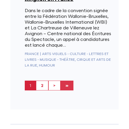
Dans le cadre de la convention signée
entre la Fédération Wallonie-Bruxelles,
Wallonie-Bruxelles International (WBI)
et La Chartreuse de Villeneuve lez
Avignon – Centre national des Écritures
du Spectacle, un appel à candidatures
est lancé chaque…
FRANCE
|
ARTS VISUELS - CULTURE - LETTRES ET
LIVRES - MUSIQUE - THÉÂTRE, CIRQUE ET ARTS DE
LA RUE, HUMOUR
Current page
Page
Next page
Last page
1
2
>
»