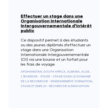
Effectuer un stage dans une
Organisation Internationale
Intergouvernementale d'intérêt
public
Ce dispositif permet à des étudiants
ou des jeunes diplômés d'effectuer un
stage dans une Organisation
Internationale Intergouvernementale
(OI) via une bourse et un forfait pour
les frais de voyage.
AFGHANISTAN, SOUTH AFRICA, ALBANIA, ALGERIA, GERMANY, ANDORRA, ANGOLA, ANGUILLA, ANTARCTICA, ANTIGUA & BARBUDA, NETHERLANDS ANTILLES, SAUDI ARABIA, ARGENTINA, ARMENIA, ARUBA, AUSTRALIA, AUSTRIA, AZERBAIJAN, BAHAMAS, BAHRAIN, BANGLADESH, BARBADOS, BELIZE, BENIN, BERMUDA, BHUTAN, BELARUS, BOLIVIA, BOSNIA & HERZEGOVINA, BOTSWANA, BRAZIL, BRUNEI, BULGARIA, BURKINA FASO, BURUNDI, CAMBODIA, CAMEROON, CANADA, CAPE VERDE, CEUTA & MELILLA, CHILE, CHINA, CYPRUS, VATICAN CITY, COLOMBIA, COMOROS, CONGO - BRAZZAVILLE, CONGO - KINSHASA, NORTH KOREA, SOUTH KOREA, COSTA RICA, CÔTE D’IVOIRE, CROATIA, CUBA, CURAÇAO, DENMARK, DIEGO GARCIA, DJIBOUTI, DOMINICA, EGYPT, UNITED ARAB EMIRATES, ECUADOR, ERITREA, SPAIN, ESTONIA, ESWATINI, UNITED STATES, ETHIOPIA, FIJI, FINLAND, FRANCE, GABON, GAMBIA, GEORGIA, SOUTH GEORGIA & SOUTH SANDWICH ISLANDS, GHANA, GIBRALTAR, GREECE, GRENADA, GREENLAND, GUADELOUPE, GUAM, GUATEMALA, GUERNSEY, GUINEA, EQUATORIAL GUINEA, GUINEA-BISSAU, GUYANA, FRENCH GUIANA, HAITI, HONDURAS, HONG KONG SAR CHINA, HUNGARY, BOUVET ISLAND, CHRISTMAS ISLAND, CLIPPERTON ISLAND, ASCENSION ISLAND, ISLE OF MAN, NORFOLK ISLAND, ÅLAND ISLANDS, CAYMAN ISLANDS, CANARY ISLANDS, COCOS (KEELING) ISLANDS, COOK ISLANDS, U.S. OUTLYING ISLANDS, FAROE ISLANDS, HEARD & MCDONALD ISLANDS, FALKLAND ISLANDS, NORTHERN MARIANA ISLANDS, MARSHALL ISLANDS, PITCAIRN ISLANDS, SOLOMON ISLANDS, TURKS & CAICOS ISLANDS, U.S. VIRGIN ISLANDS, BRITISH VIRGIN ISLANDS, INDIA, INDONESIA, IRAQ, IRAN, IRELAND, ICELAND, ISRAEL, ITALY, JAMAICA, JAPAN, JERSEY, JORDAN, KAZAKHSTAN, KENYA, KYRGYZSTAN, KIRIBATI, KOSOVO, KUWAIT, LAOS, LESOTHO, LATVIA, LEBANON, LIBERIA, LIECHTENSTEIN, LITHUANIA, LUXEMBOURG, LIBYA, NORTH MACEDONIA, MADAGASCAR, MALAYSIA, MALAWI, MALDIVES, MALI, MALTA, MOROCCO, MARTINIQUE, MAURITIUS, MAURITANIA, MAYOTTE, MEXICO, MICRONESIA, MOLDOVA, MONACO, MONGOLIA, MONTENEGRO, MONTSERRAT, MOZAMBIQUE, MYANMAR (BURMA), NAMIBIA, NAURU, NEPAL, NICARAGUA, NIGER, NIGERIA, NIUE, NORWAY, NEW CALEDONIA, NEW ZEALAND, OUTLYING OCEANIA, OMAN, UGANDA, UZBEKISTAN, PAKISTAN, PALAU, PANAMA, PAPUA NEW GUINEA, PARAGUAY, NETHERLANDS, CARIBBEAN NETHERLANDS, PERU, PHILIPPINES, POLAND, FRENCH POLYNESIA, PUERTO RICO, PORTUGAL, QATAR, MACAO SAR CHINA, CENTRAL AFRICAN REPUBLIC, DOMINICAN REPUBLIC, RÉUNION, ROMANIA, UNITED KINGDOM, RUSSIA, RWANDA, WESTERN SAHARA, ST. KITTS & NEVIS, SAN MARINO, ST. PIERRE & MIQUELON, ST. VINCENT & GRENADINES, ST. HELENA, ST. LUCIA, EL SALVADOR, SAMOA, AMERICAN SAMOA, SÃO TOMÉ & PRÍNCIPE, SENEGAL, SERBIA, SEYCHELLES, SIERRA LEONE, SINGAPORE, SINT MAARTEN, SLOVAKIA, SLOVENIA, SOMALIA, SUDAN, SOUTH SUDAN, SRI LANKA, ST. BARTHÉLEMY, ST. MARTIN, SWEDEN, SWITZERLAND, SURINAME, SVALBARD & JAN MAYEN, SYRIA, TAJIKISTAN, TAIWAN, TANZANIA, CHAD, CZECHIA, FRENCH SOUTHERN TERRITORIES, BRITISH INDIAN OCEAN TERRITORY, PALESTINIAN TERRITORIES, THAILAND, TIMOR-LESTE, TOGO, TOKELAU, TONGA, TRINIDAD & TOBAGO, TRISTAN DA CUNHA, TUNISIA, TÜRKIYE, TURKMENISTAN, TUVALU, UKRAINE, URUGUAY, VANUATU, VENEZUELA, VIETNAM, WALLIS & FUTUNA, YEMEN, ZAMBIA, ZIMBABWE
|
JEUNESSE - STAGE - STAGE DANS LE DOMAINE
DE LA RECHERCHE - ENSEIGNEMENT, FORMATION,
STAGE ET EMPLOI - RECHERCHE & INNOVATION