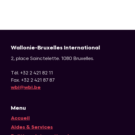
Wallonie-Bruxelles International
2, place Sainctelette
.
1080
Bruxelles
.
Tél. +32 2 421 82 11
Fax. +32 2 421 87 87
wbi@wbi.be
Menu
Accueil
Navigation principale
Aides & Services