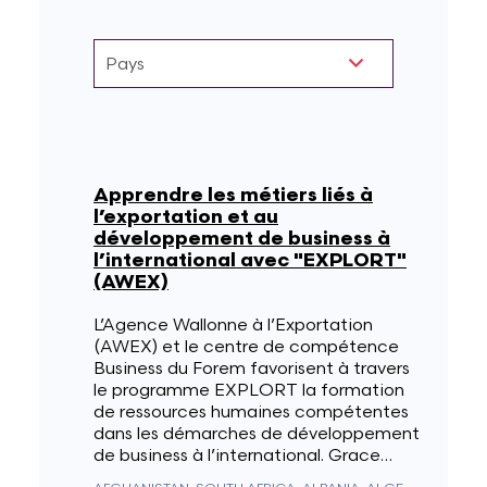
Lettres et Livres
Enseignement, formation, stage et emploi
Revue W+B
Mode
Recherche & innovation
Les Belges Histoires
Apprendre les métiers liés à
Musique
l’exportation et au
développement de business à
l’international avec "EXPLORT"
Théâtre, Cirque et Arts de la rue,
(AWEX)
Humour
L’Agence Wallonne à l’Exportation
(AWEX) et le centre de compétence
Business du Forem favorisent à travers
le programme EXPLORT la formation
de ressources humaines compétentes
dans les démarches de développement
de business à l’international. Grace…