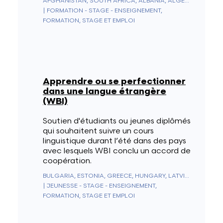
AFGHANISTAN, SOUTH AFRICA, ALBANIA, ALGERIA, GERMANY, ANDORRA, ANGOLA, ANGUILLA, ANTARCTICA, ANTIGUA & BARBUDA, NETHERLANDS ANTILLES, SAUDI ARABIA, ARGENTINA, ARMENIA, ARUBA, AUSTRALIA, AUSTRIA, AZERBAIJAN, BAHAMAS, BAHRAIN, BANGLADESH, BARBADOS, BELGIUM, BELIZE, BENIN, BERMUDA, BHUTAN, BELARUS, BOLIVIA, BOSNIA & HERZEGOVINA, BOTSWANA, BRAZIL, BRUNEI, BULGARIA, BURKINA FASO, BURUNDI, CAMBODIA, CAMEROON, CANADA, CAPE VERDE, CEUTA & MELILLA, CHILE, CHINA, CYPRUS, VATICAN CITY, COLOMBIA, COMOROS, CONGO - BRAZZAVILLE, CONGO - KINSHASA, NORTH KOREA, SOUTH KOREA, COSTA RICA, CÔTE D’IVOIRE, CROATIA, CUBA, CURAÇAO, DENMARK, DIEGO GARCIA, DJIBOUTI, DOMINICA, EGYPT, UNITED ARAB EMIRATES, ECUADOR, ERITREA, SPAIN, ESTONIA, ESWATINI, UNITED STATES, ETHIOPIA, FIJI, FINLAND, FRANCE, GABON, GAMBIA, GEORGIA, SOUTH GEORGIA & SOUTH SANDWICH ISLANDS, GHANA, GIBRALTAR, GREECE, GRENADA, GREENLAND, GUADELOUPE, GUAM, GUATEMALA, GUERNSEY, GUINEA, EQUATORIAL GUINEA, GUINEA-BISSAU, GUYANA, FRENCH GUIANA, HAITI, HONDURAS, HONG KONG SAR CHINA, HUNGARY, BOUVET ISLAND, CHRISTMAS ISLAND, CLIPPERTON ISLAND, ASCENSION ISLAND, ISLE OF MAN, NORFOLK ISLAND, ÅLAND ISLANDS, CAYMAN ISLANDS, CANARY ISLANDS, COCOS (KEELING) ISLANDS, COOK ISLANDS, U.S. OUTLYING ISLANDS, FAROE ISLANDS, HEARD & MCDONALD ISLANDS, FALKLAND ISLANDS, NORTHERN MARIANA ISLANDS, MARSHALL ISLANDS, PITCAIRN ISLANDS, SOLOMON ISLANDS, TURKS & CAICOS ISLANDS, U.S. VIRGIN ISLANDS, BRITISH VIRGIN ISLANDS, INDIA, INDONESIA, IRAQ, IRAN, IRELAND, ICELAND, ISRAEL, ITALY, JAMAICA, JAPAN, JERSEY, JORDAN, KAZAKHSTAN, KENYA, KYRGYZSTAN, KIRIBATI, KOSOVO, KUWAIT, LAOS, LESOTHO, LATVIA, LEBANON, LIBERIA, LIECHTENSTEIN, LITHUANIA, LUXEMBOURG, LIBYA, NORTH MACEDONIA, MADAGASCAR, MALAYSIA, MALAWI, MALDIVES, MALI, MALTA, MOROCCO, MARTINIQUE, MAURITIUS, MAURITANIA, MAYOTTE, MEXICO, MICRONESIA, MOLDOVA, MONACO, MONGOLIA, MONTENEGRO, MONTSERRAT, MOZAMBIQUE, MYANMAR (BURMA), NAMIBIA, NAURU, NEPAL, NICARAGUA, NIGER, NIGERIA, NIUE, NORWAY, NEW CALEDONIA, NEW ZEALAND, OUTLYING OCEANIA, OMAN, UGANDA, UZBEKISTAN, PAKISTAN, PALAU, PANAMA, PAPUA NEW GUINEA, PARAGUAY, NETHERLANDS, CARIBBEAN NETHERLANDS, PERU, PHILIPPINES, POLAND, FRENCH POLYNESIA, PUERTO RICO, PORTUGAL, QATAR, MACAO SAR CHINA, CENTRAL AFRICAN REPUBLIC, DOMINICAN REPUBLIC, RÉUNION, ROMANIA, UNITED KINGDOM, RUSSIA, RWANDA, WESTERN SAHARA, ST. KITTS & NEVIS, SAN MARINO, ST. PIERRE & MIQUELON, ST. VINCENT & GRENADINES, ST. HELENA, ST. LUCIA, EL SALVADOR, SAMOA, AMERICAN SAMOA, SÃO TOMÉ & PRÍNCIPE, SARK, SENEGAL, SERBIA, SEYCHELLES, SIERRA LEONE, SINGAPORE, SINT MAARTEN, SLOVAKIA, SLOVENIA, SOMALIA, SUDAN, SOUTH SUDAN, SRI LANKA, ST. BARTHÉLEMY, ST. MARTIN, SWEDEN, SWITZERLAND, SURINAME, SVALBARD & JAN MAYEN, SYRIA, TAJIKISTAN, TAIWAN, TANZANIA, CHAD, CZECHIA, FRENCH SOUTHERN TERRITORIES, BRITISH INDIAN OCEAN TERRITORY, PALESTINIAN TERRITORIES, THAILAND, TIMOR-LESTE, TOGO, TOKELAU, TONGA, TRINIDAD & TOBAGO, TRISTAN DA CUNHA, TUNISIA, TÜRKIYE, TURKMENISTAN, TUVALU, UKRAINE, URUGUAY, VANUATU, VENEZUELA, VIETNAM, WALLIS & FUTUNA, YEMEN, ZAMBIA, ZIMBABWE
|
FORMATION - STAGE - ENSEIGNEMENT,
FORMATION, STAGE ET EMPLOI
Apprendre ou se perfectionner
dans une langue étrangère
(WBI)
Soutien d'étudiants ou jeunes diplômés
qui souhaitent suivre un cours
linguistique durant l’été dans des pays
avec lesquels WBI conclu un accord de
coopération.
BULGARIA, ESTONIA, GREECE, HUNGARY, LATVIA, LITHUANIA, MOROCCO, POLAND, SLOVAKIA, CZECHIA, TUNISIA, TÜRKIYE
|
JEUNESSE - STAGE - ENSEIGNEMENT,
FORMATION, STAGE ET EMPLOI