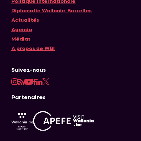
Politique Internationale
Diplomatie Wallonie-Bruxelles
Actualités
Agenda
Médias
À propos de WBI
Suivez-nous
Instagram
RSS
YouTube
Facebook
LinkedIn
Twitter
Partenaires
APEFE
AWEX
Visit Wallonia