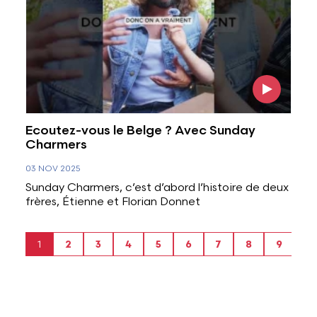
Ecoutez-vous le Belge ? Avec Sunday
Charmers
03 NOV 2025
Sunday Charmers, c’est d’abord l’histoire de deux
frères, Étienne et Florian Donnet
Current page
Page
Page
Page
Page
Page
Page
Page
Page
1
2
3
4
5
6
7
8
9