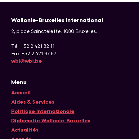
Wallonie-Bruxelles International
2, place Sainctelette
.
1080
Bruxelles
.
Tél. +32 2 421 82 11
Fax. +32 2 421 87 87
wbi@wbi.be
Menu
Accueil
Navigation principale
Aides & Services
Politique Internationale
Diplomatie Wallonie-Bruxelles
Actualités