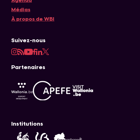
Agenda
Médias
À propos de WBI
Suivez-nous
Instagram
RSS
YouTube
Facebook
LinkedIn
Twitter
Partenaires
APEFE
AWEX
Visit Wallonia
Institutions
Fédération Wallonie-Bruxelles
Wallonie
Cocof