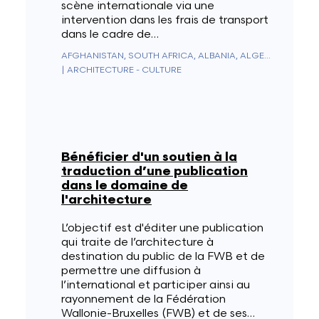
scène internationale via une
intervention dans les frais de transport
dans le cadre de…
AFGHANISTAN, SOUTH AFRICA, ALBANIA, ALGERIA, GERMANY, ANDORRA, ANGOLA, ANGUILLA, ANTARCTICA, ANTIGUA & BARBUDA, NETHERLANDS ANTILLES, SAUDI ARABIA, ARGENTINA, ARMENIA, ARUBA, AUSTRALIA, AUSTRIA, AZERBAIJAN, BAHAMAS, BAHRAIN, BANGLADESH, BARBADOS, BELIZE, BENIN, BERMUDA, BHUTAN, BELARUS, BOLIVIA, BOSNIA & HERZEGOVINA, BOTSWANA, BRAZIL, BRUNEI, BULGARIA, BURKINA FASO, BURUNDI, CAMBODIA, CAMEROON, CANADA, CAPE VERDE, CEUTA & MELILLA, CHILE, CHINA, CYPRUS, VATICAN CITY, COLOMBIA, COMOROS, CONGO - BRAZZAVILLE, CONGO - KINSHASA, NORTH KOREA, SOUTH KOREA, COSTA RICA, CÔTE D’IVOIRE, CROATIA, CUBA, CURAÇAO, DENMARK, DIEGO GARCIA, DJIBOUTI, DOMINICA, EGYPT, UNITED ARAB EMIRATES, ECUADOR, ERITREA, SPAIN, ESTONIA, ESWATINI, UNITED STATES, ETHIOPIA, FIJI, FINLAND, FRANCE, GABON, GAMBIA, GEORGIA, SOUTH GEORGIA & SOUTH SANDWICH ISLANDS, GHANA, GIBRALTAR, GREECE, GRENADA, GREENLAND, GUADELOUPE, GUAM, GUATEMALA, GUERNSEY, GUINEA, EQUATORIAL GUINEA, GUINEA-BISSAU, GUYANA, FRENCH GUIANA, HAITI, HONDURAS, HONG KONG SAR CHINA, HUNGARY, BOUVET ISLAND, CHRISTMAS ISLAND, CLIPPERTON ISLAND, ASCENSION ISLAND, ISLE OF MAN, NORFOLK ISLAND, ÅLAND ISLANDS, CAYMAN ISLANDS, CANARY ISLANDS, COCOS (KEELING) ISLANDS, COOK ISLANDS, U.S. OUTLYING ISLANDS, FAROE ISLANDS, HEARD & MCDONALD ISLANDS, FALKLAND ISLANDS, NORTHERN MARIANA ISLANDS, MARSHALL ISLANDS, PITCAIRN ISLANDS, SOLOMON ISLANDS, TURKS & CAICOS ISLANDS, U.S. VIRGIN ISLANDS, BRITISH VIRGIN ISLANDS, INDIA, INDONESIA, IRAQ, IRAN, IRELAND, ICELAND, ISRAEL, ITALY, JAMAICA, JAPAN, JERSEY, JORDAN, KAZAKHSTAN, KENYA, KYRGYZSTAN, KIRIBATI, KOSOVO, KUWAIT, LAOS, LESOTHO, LATVIA, LEBANON, LIBERIA, LIECHTENSTEIN, LITHUANIA, LUXEMBOURG, LIBYA, NORTH MACEDONIA, MADAGASCAR, MALAYSIA, MALAWI, MALDIVES, MALI, MALTA, MOROCCO, MARTINIQUE, MAURITIUS, MAURITANIA, MAYOTTE, MEXICO, MICRONESIA, MOLDOVA, MONACO, MONGOLIA, MONTENEGRO, MONTSERRAT, MOZAMBIQUE, MYANMAR (BURMA), NAMIBIA, NAURU, NEPAL, NICARAGUA, NIGER, NIGERIA, NIUE, NORWAY, NEW CALEDONIA, NEW ZEALAND, OUTLYING OCEANIA, OMAN, UGANDA, UZBEKISTAN, PAKISTAN, PALAU, PANAMA, PAPUA NEW GUINEA, PARAGUAY, NETHERLANDS, CARIBBEAN NETHERLANDS, PERU, PHILIPPINES, POLAND, FRENCH POLYNESIA, PUERTO RICO, PORTUGAL, QATAR, MACAO SAR CHINA, CENTRAL AFRICAN REPUBLIC, DOMINICAN REPUBLIC, RÉUNION, ROMANIA, UNITED KINGDOM, RUSSIA, RWANDA, WESTERN SAHARA, ST. KITTS & NEVIS, SAN MARINO, ST. PIERRE & MIQUELON, ST. VINCENT & GRENADINES, ST. HELENA, ST. LUCIA, EL SALVADOR, SAMOA, AMERICAN SAMOA, SÃO TOMÉ & PRÍNCIPE, SENEGAL, SERBIA, SEYCHELLES, SIERRA LEONE, SINGAPORE, SINT MAARTEN, SLOVAKIA, SLOVENIA, SOMALIA, SUDAN, SOUTH SUDAN, SRI LANKA, ST. BARTHÉLEMY, ST. MARTIN, SWEDEN, SWITZERLAND, SURINAME, SVALBARD & JAN MAYEN, SYRIA, TAJIKISTAN, TAIWAN, TANZANIA, CHAD, CZECHIA, FRENCH SOUTHERN TERRITORIES, BRITISH INDIAN OCEAN TERRITORY, PALESTINIAN TERRITORIES, THAILAND, TIMOR-LESTE, TOGO, TOKELAU, TONGA, TRINIDAD & TOBAGO, TRISTAN DA CUNHA, TUNISIA, TÜRKIYE, TURKMENISTAN, TUVALU, UKRAINE, URUGUAY, VANUATU, VENEZUELA, VIETNAM, WALLIS & FUTUNA, YEMEN, ZAMBIA, ZIMBABWE
|
ARCHITECTURE - CULTURE
Bénéficier d'un soutien à la
traduction d’une publication
dans le domaine de
l'architecture
L’objectif est d'éditer une publication
qui traite de l’architecture à
destination du public de la FWB et de
permettre une diffusion à
l’international et participer ainsi au
rayonnement de la Fédération
Wallonie-Bruxelles (FWB) et de ses…