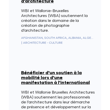
d’architecture
WBI et Wallonie-Bruxelles
Architectures (WBA) soutiennent la
création dans le domaine de la
création de photographie
d’architecture.
AFGHANISTAN, SOUTH AFRICA, ALBANIA, ALGERIA, GERMANY, ANDORRA, ANGOLA, ANGUILLA, ANTARCTICA, ANTIGUA & BARBUDA, NETHERLANDS ANTILLES, SAUDI ARABIA, ARGENTINA, ARMENIA, ARUBA, AUSTRALIA, AUSTRIA, AZERBAIJAN, BAHAMAS, BAHRAIN, BANGLADESH, BARBADOS, BELGIUM, BELIZE, BENIN, BERMUDA, BHUTAN, BELARUS, BOLIVIA, BOSNIA & HERZEGOVINA, BOTSWANA, BRAZIL, BRUNEI, BULGARIA, BURKINA FASO, BURUNDI, CAMBODIA, CAMEROON, CANADA, CAPE VERDE, CEUTA & MELILLA, CHILE, CHINA, CYPRUS, VATICAN CITY, COLOMBIA, COMOROS, CONGO - BRAZZAVILLE, CONGO - KINSHASA, NORTH KOREA, SOUTH KOREA, COSTA RICA, CÔTE D’IVOIRE, CROATIA, CUBA, CURAÇAO, DENMARK, DIEGO GARCIA, DJIBOUTI, DOMINICA, EGYPT, UNITED ARAB EMIRATES, ECUADOR, ERITREA, SPAIN, ESTONIA, ESWATINI, UNITED STATES, ETHIOPIA, FIJI, FINLAND, FRANCE, GABON, GAMBIA, GEORGIA, SOUTH GEORGIA & SOUTH SANDWICH ISLANDS, GHANA, GIBRALTAR, GREECE, GRENADA, GREENLAND, GUADELOUPE, GUAM, GUATEMALA, GUERNSEY, GUINEA, EQUATORIAL GUINEA, GUINEA-BISSAU, GUYANA, FRENCH GUIANA, HAITI, HONDURAS, HONG KONG SAR CHINA, HUNGARY, BOUVET ISLAND, CHRISTMAS ISLAND, CLIPPERTON ISLAND, ASCENSION ISLAND, ISLE OF MAN, NORFOLK ISLAND, ÅLAND ISLANDS, CAYMAN ISLANDS, CANARY ISLANDS, COCOS (KEELING) ISLANDS, COOK ISLANDS, U.S. OUTLYING ISLANDS, FAROE ISLANDS, HEARD & MCDONALD ISLANDS, FALKLAND ISLANDS, NORTHERN MARIANA ISLANDS, MARSHALL ISLANDS, PITCAIRN ISLANDS, SOLOMON ISLANDS, TURKS & CAICOS ISLANDS, U.S. VIRGIN ISLANDS, BRITISH VIRGIN ISLANDS, INDIA, INDONESIA, IRAQ, IRAN, IRELAND, ICELAND, ISRAEL, ITALY, JAMAICA, JAPAN, JERSEY, JORDAN, KAZAKHSTAN, KENYA, KYRGYZSTAN, KIRIBATI, KOSOVO, KUWAIT, LAOS, LESOTHO, LATVIA, LEBANON, LIBERIA, LIECHTENSTEIN, LITHUANIA, LUXEMBOURG, LIBYA, NORTH MACEDONIA, MADAGASCAR, MALAYSIA, MALAWI, MALDIVES, MALI, MALTA, MOROCCO, MARTINIQUE, MAURITIUS, MAURITANIA, MAYOTTE, MEXICO, MICRONESIA, MOLDOVA, MONACO, MONGOLIA, MONTENEGRO, MONTSERRAT, MOZAMBIQUE, MYANMAR (BURMA), NAMIBIA, NAURU, NEPAL, NICARAGUA, NIGER, NIGERIA, NIUE, NORWAY, NEW CALEDONIA, NEW ZEALAND, OUTLYING OCEANIA, OMAN, UGANDA, UZBEKISTAN, PAKISTAN, PALAU, PANAMA, PAPUA NEW GUINEA, PARAGUAY, NETHERLANDS, CARIBBEAN NETHERLANDS, PERU, PHILIPPINES, POLAND, FRENCH POLYNESIA, PUERTO RICO, PORTUGAL, QATAR, MACAO SAR CHINA, CENTRAL AFRICAN REPUBLIC, DOMINICAN REPUBLIC, RÉUNION, ROMANIA, UNITED KINGDOM, RUSSIA, RWANDA, WESTERN SAHARA, ST. KITTS & NEVIS, SAN MARINO, ST. PIERRE & MIQUELON, ST. VINCENT & GRENADINES, ST. HELENA, ST. LUCIA, EL SALVADOR, SAMOA, AMERICAN SAMOA, SÃO TOMÉ & PRÍNCIPE, SENEGAL, SERBIA, SEYCHELLES, SIERRA LEONE, SINGAPORE, SINT MAARTEN, SLOVAKIA, SLOVENIA, SOMALIA, SUDAN, SOUTH SUDAN, SRI LANKA, ST. BARTHÉLEMY, ST. MARTIN, SWEDEN, SWITZERLAND, SURINAME, SVALBARD & JAN MAYEN, SYRIA, TAJIKISTAN, TAIWAN, TANZANIA, CHAD, CZECHIA, FRENCH SOUTHERN TERRITORIES, BRITISH INDIAN OCEAN TERRITORY, PALESTINIAN TERRITORIES, THAILAND, TIMOR-LESTE, TOGO, TOKELAU, TONGA, TRINIDAD & TOBAGO, TRISTAN DA CUNHA, TUNISIA, TÜRKIYE, TURKMENISTAN, TUVALU, UKRAINE, URUGUAY, VANUATU, VENEZUELA, VIETNAM, WALLIS & FUTUNA, YEMEN, ZAMBIA, ZIMBABWE
|
ARCHITECTURE - CULTURE
Bénéficier d'un soutien à la
mobilité lors d'une
manifestation à l'international
WBI et Wallonie Bruxelles Architectures
(WBA) soutiennent les professionnels
de l’architecture dans leur démarche
de présence et développement sur la