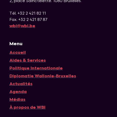
2, place Sainctelette
.
1080
Bruxelles
.
Tél. +32 2 421 82 11
Fax. +32 2 421 87 87
wbi@wbi.be
Menu
Accueil
Navigation principale
Aides & Services
Politique Internationale
Diplomatie Wallonie-Bruxelles
Actualités
Agenda
Médias
À propos de WBI