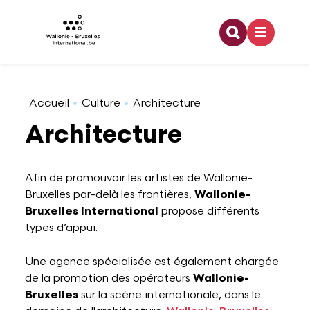
Recherche
Skip to main content
Coopération internationale
Architecture
Emploi
Bourses doctorales
Relations bilatérales
Organigramme
Accueil
Culture
Architecture
Architecture
Europe
Arts visuels
Enseignement
Financement dans le cadre d'une activité de
Relations multilatérales
Développement durable
recherche
Afin de promouvoir les artistes de Wallonie-
Bruxelles par-delà les frontières,
Wallonie-
Jeunesse
Audiovisuel
Formation
Pouvoirs de tutelle
Offres d'emploi
Partenaires à l'étranger
Bruxelles International
propose différents
types d’appui.
Francophonie
Danse
Stage
Logo WBI
Programme lié à la recherche
Une agence spécialisée est également chargée
de la promotion des opérateurs
Wallonie-
Culture
Design
Rapports d'activités
Bruxelles
sur la scène internationale, dans le
Stage dans le domaine de la recherche