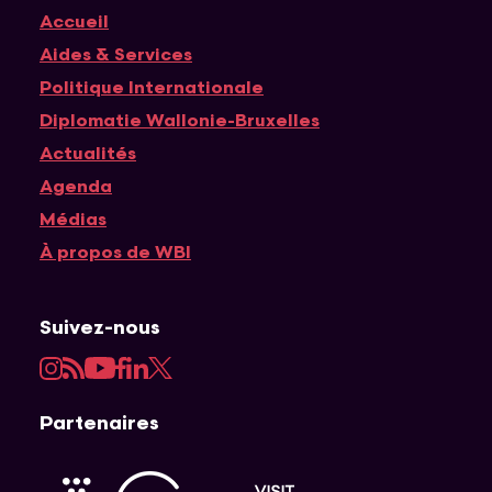
Accueil
Navigation principale
Aides & Services
Politique Internationale
Diplomatie Wallonie-Bruxelles
Actualités
Agenda
Médias
À propos de WBI
Suivez-nous
Instagram
RSS
YouTube
Facebook
LinkedIn
Twitter
Partenaires
APEFE
AWEX
Visit Wallonia