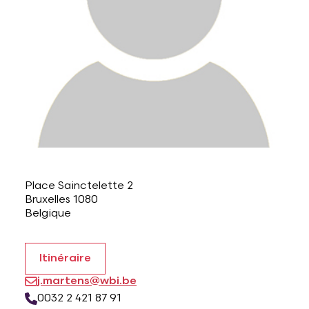
Lettres et Livres
Enseignement, formation, stage et emploi
Revue W+B
Mode
Recherche & innovation
Les Belges Histoires
Musique
Théâtre, Cirque et Arts de la rue,
Adresse
Place Sainctelette 2
Humour
Bruxelles 1080
Belgique
Itinéraire
j.martens@wbi.be
0032 2 421 87 91