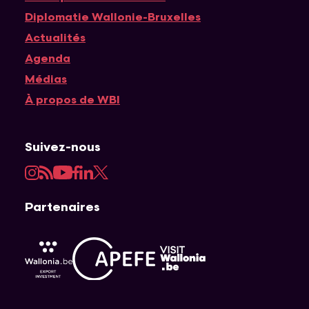
Diplomatie Wallonie-Bruxelles
Actualités
Agenda
Médias
À propos de WBI
Suivez-nous
Instagram
RSS
YouTube
Facebook
LinkedIn
Twitter
Partenaires
APEFE
AWEX
Visit Wallonia