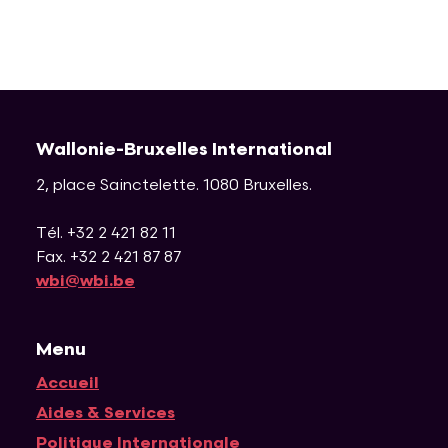
Wallonie-Bruxelles International
2, place Sainctelette
.
1080
Bruxelles
.
Tél. +32 2 421 82 11
Fax. +32 2 421 87 87
wbi@wbi.be
Menu
Accueil
Navigation principale
Aides & Services
Politique Internationale