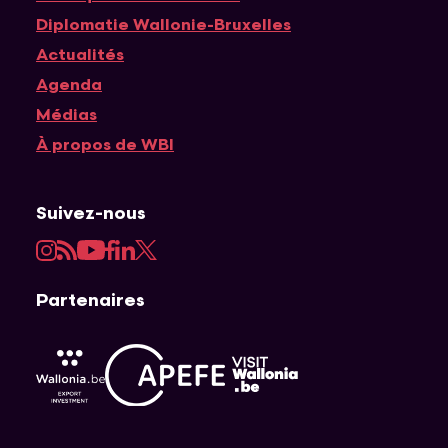
Diplomatie Wallonie-Bruxelles
Actualités
Agenda
Médias
À propos de WBI
Suivez-nous
Instagram
RSS
YouTube
Facebook
LinkedIn
Twitter
Partenaires
APEFE
AWEX
Visit Wallonia