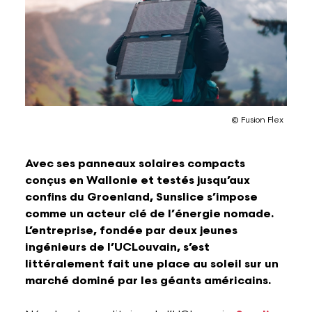
Lettres et Livres
Enseignement, formation, stage et emploi
Revue W+B
Mode
Recherche & innovation
Les Belges Histoires
© Fusion Flex
Musique
Avec ses panneaux solaires compacts
Théâtre, Cirque et Arts de la rue,
conçus en Wallonie et testés jusqu’aux
Humour
confins du Groenland, Sunslice s’impose
comme un acteur clé de l’énergie nomade.
L’entreprise, fondée par deux jeunes
ingénieurs de l’UCLouvain, s’est
littéralement fait une place au soleil sur un
marché dominé par les géants américains.