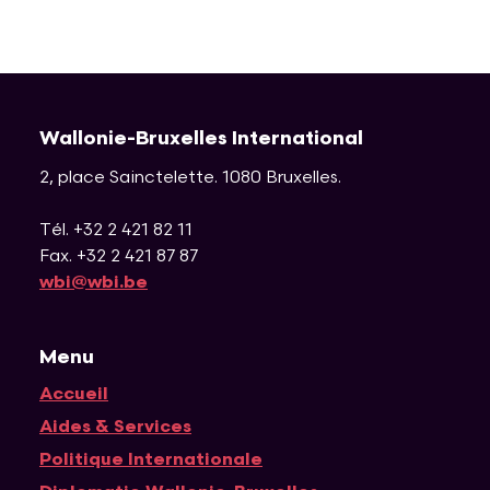
Wallonie-Bruxelles International
2, place Sainctelette
.
1080
Bruxelles
.
Tél. +32 2 421 82 11
Fax. +32 2 421 87 87
wbi@wbi.be
Menu
Accueil
Navigation principale
Aides & Services
Politique Internationale