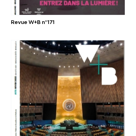
Revue W+B n°171
Voir plus