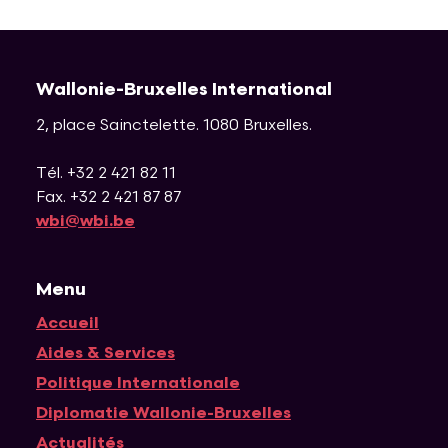
Wallonie-Bruxelles International
2, place Sainctelette
.
1080
Bruxelles
.
Tél. +32 2 421 82 11
Fax. +32 2 421 87 87
wbi@wbi.be
Menu
Accueil
Navigation principale
Aides & Services
Politique Internationale
Diplomatie Wallonie-Bruxelles
Actualités