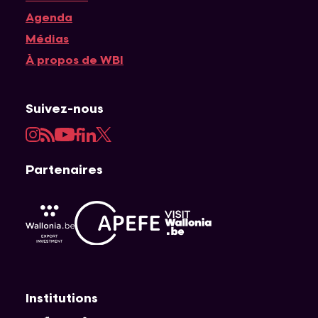
Agenda
Médias
À propos de WBI
Suivez-nous
Instagram
RSS
YouTube
Facebook
LinkedIn
Twitter
Partenaires
APEFE
AWEX
Visit Wallonia
Institutions