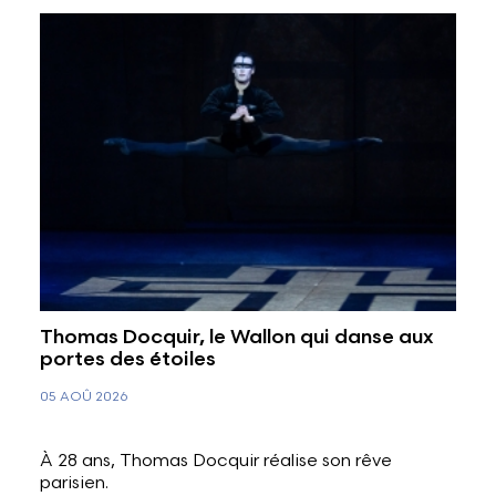
Thomas Docquir, le Wallon qui danse aux
portes des étoiles
05 AOÛ 2026
À 28 ans, Thomas Docquir réalise son rêve
parisien.