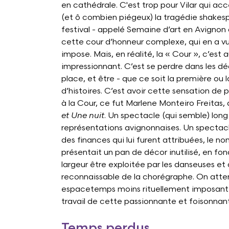
en cathédrale. C'est trop pour Vilar qui ac
(et ô combien piégeux) la tragédie shake
festival - appelé Semaine d’art en Avignon d
cette cour d’honneur complexe, qui en a vu 
impose. Mais, en réalité, la « Cour », c’est
impressionnant. C’est se perdre dans les dé
place, et être - que ce soit la première ou 
d’histoires. C’est avoir cette sensation de 
à la Cour, ce fut Marlene Monteiro Freitas,
et Une nuit
. Un spectacle (qui semble) long 
représentations avignonnaises. Un spectacle
des finances qui lui furent attribuées, le 
présentait un pan de décor inutilisé, en fo
largeur être exploitée par les danseuses e
reconnaissable de la chorégraphe. On att
espacetemps moins rituellement imposant p
travail de cette passionnante et foisonnant
Temps perdus