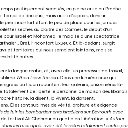
 temps politiquement secoués, en pleine crise au Proche
ace-temps de douleurs, mais aussi d’espoirs, dans un
 le pire inconfort étant le peu de place pour les jambes
 toilettes sèches au cloître des Carmes, le début d’un
ue pour Israël et Mohamed, le malaise d’une spectatrice
haler… Bref, l’inconfort luxueux. Et là-dedans, surgit
 et territoires qui nous semblent lointains, mais se
sibilité autres.
ur la langue arabe, et, avec elle, un processus de travail,
 sublime
When I saw the sea
. Dans une lumière crue qui
mmigrées au Liban racontent leur calvaire, prisonnières là-
e totalement de liberté le personnel de maison des libanais
pre histoire, la disent, la vivent, la dansent,
. Elles sont sublimes de vérité, droiture et exigence
is de fuir les bombardements israéliens sur Beyrouth avec
 de festival Ali Chahrour au quotidien Libération. «
Autour
 dans les rues après avoir été laissées totalement seules par