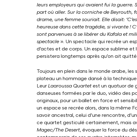
leurs employeurs qui avaient fui la guerre. S
part où aller. Sur la corniche de Beyrouth, f
drame, une femme souriait. Elle disait: ‘C’est
heureuse dans cette tragédie, si vivante ! C
sont parvenues à se libérer du Kafala et mi
spectacle
». Un spectacle qui recrée un esp
d’actes et de corps. Un espace sublime et 
persistera longtemps après qu’on ait quitté 
Toujours en plein dans le monde arabe, les 
plateau un hommage dansé à la technique an
Leur
Laaroussa Quartet
est un quatuor de 
danseuses formées par le duo, vidéo des po
originaux, pour un ballet en force et sensib
un espace se recrée alors, dans la même Fa
savoir ancestral, celui d’une rencontre, d’un
ce quartet gesticulé certainement, mais av
Magec/The Desert
, évoquer la force du dé