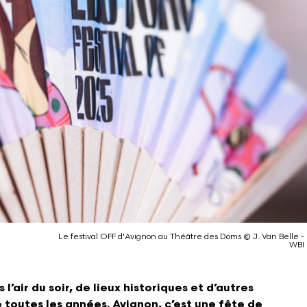
Le festival OFF d'Avignon au Théâtre des Doms ©️ J. Van Belle -
WBI
l’air du soir, de lieux historiques et d’autres
 toutes les années. Avignon, c’est une fête de