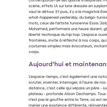
contemporain de ses quatre interprètes: m
scène, effets IA sur lune dressée en surplo
vaut le détour. Et puis, il y a le magistral
Eve
what-happened-yesterday
, du belgo-tunis
mots, ceux de l’artiste tunisienne Essia Jaïb
Mohamed, performera une heure durant, glis
liberté technique du hip hop. L’espace ouve
frontières, invite à réfléchir à nos corps, qui 
costumes simples mais évocateurs, invitant 
corps.
Aujourd'hui et maintenan
L’espace-temps, c’est également une notion
scruter, inventer, interroger, à l’aune de n
distance, c’est celle qui sépare un père - s
plateau - profonde Alison Dechamps. Tous l
n’est pas le gouffre entre la Terre, où est res
mener une existence différente, réinventée, 