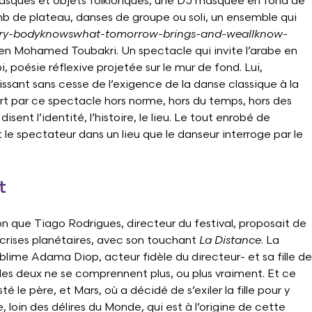
asques et objets folkloriques, une DJ masquée en fond de
mb de plateau, danses de groupe ou soli, un ensemble qui
ry-bodyknowswhat-tomorrow-brings-and-weallknow-
ien Mohamed Toubakri. Un spectacle qui invite l’arabe en
i, poésie réflexive projetée sur le mur de fond. Lui,
sant sans cesse de l’exigence de la danse classique à la
rt par ce spectacle hors norme, hors du temps, hors des
disent l’identité, l’histoire, le lieu. Le tout enrobé de
le spectateur dans un lieu que le danseur interroge par le
t
 que Tiago Rodrigues, directeur du festival, proposait de
os crises planétaires, avec son touchant
La Distance
. La
ublime Adama Diop, acteur fidèle du directeur- et sa fille de
es deux ne se comprennent plus, ou plus vraiment. Et ce
té le père, et Mars, où a décidé de s’exiler la fille pour y
loin des délires du Monde, qui est à l’origine de cette