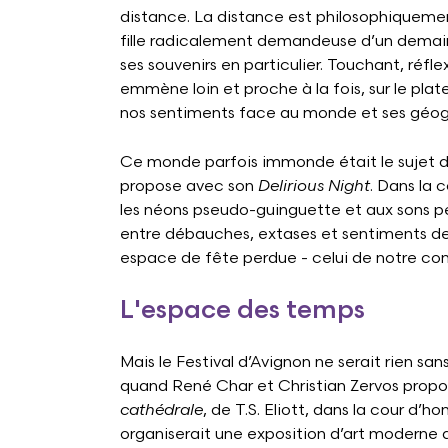
distance. La distance est philosophiquement
fille radicalement demandeuse d’un demain 
ses souvenirs en particulier. Touchant, réfl
emmène loin et proche à la fois, sur le pla
nos sentiments face au monde et ses géog
Ce monde parfois immonde était le sujet d
propose avec son
Delirious Night
. Dans la 
les néons pseudo-guinguette et aux sons per
entre débauches, extases et sentiments de 
espace de fête perdue - celui de notre co
L'espace des temps
Mais le Festival d’Avignon ne serait rien san
quand René Char et Christian Zervos propo
cathédrale
, de T.S. Eliott, dans la cour d’h
organiserait une exposition d’art moderne 