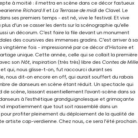
cepte à moitié : il mettra en scène dans ce décor fastueux
spearienne
Richard II
et
La Terrasse de midi
de Clavel. Le
ans ses premiers temps - est né, vive le festival. Et vive
plus d’un se casser les dents sur la scénographie qu’elle
 aussi un décorum. C’est faire la file devant un monument
dales des coursives des immenses gradins. C’est arriver à sa
la vingtième fois - impressionné par ce décor d’Histoire et
partage unique. Cette année, celle qui se collait la première
 avec son
Nôt
, inspiration (très très) libre des
Contes de Mille
et qui, nous glisse-t-on, fut raccourci durant ses
, nous dit-on encore en off, qui aurait souffert du rabais
nombre de danseurs en scène étant réduit. Un spectacle qui
nd de scène, laissant essentiellement l’avant-scène dans sa
t danseurs à l’esthétique grandguignolesque et grimaçante
end impatiemment que tout soit rassemblé dans un
our profiter pleinement du déploiement de la qualité de
e artiste cap-verdienne. Chez nous, ce sera l’été prochain.