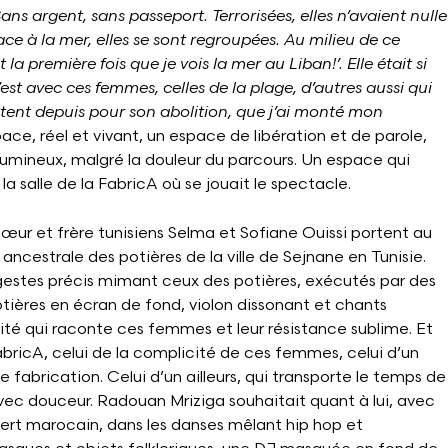
ans argent, sans passeport. Terrorisées, elles n’avaient nulle
ace à la mer, elles se sont regroupées. Au milieu de ce
 la première fois que je vois la mer au Liban!’. Elle était si
’est avec ces femmes, celles de la plage, d’autres aussi qui
litent depuis pour son abolition, que j’ai monté mon
ace, réel et vivant, un espace de libération et de parole,
lumineux, malgré la douleur du parcours. Un espace qui
la salle de la FabricA où se jouait le spectacle.
sœur et frère tunisiens Selma et Sofiane Ouissi portent au
cestrale des potières de la ville de Sejnane en Tunisie.
gestes précis mimant ceux des potières, exécutés par des
tières en écran de fond, violon dissonant et chants
ilité qui raconte ces femmes et leur résistance sublime. Et
bricA, celui de la complicité de ces femmes, celui d’un
e fabrication. Celui d’un ailleurs, qui transporte le temps de
ec douceur. Radouan Mriziga souhaitait quant à lui, avec
sert marocain, dans les danses mêlant hip hop et