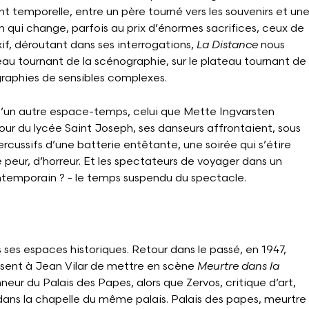
 temporelle, entre un père tourné vers les souvenirs et un
qui change, parfois au prix d’énormes sacrifices, ceux de
exif, déroutant dans ses interrogations,
La Distance
nous
teau tournant de la scénographie, sur le plateau tournant de
raphies de sensibles complexes.
’un autre espace-temps, celui que Mette Ingvarsten
cour du lycée Saint Joseph, ses danseurs affrontaient, sous
cussifs d’une batterie entêtante, une soirée qui s’étire
peur, d’horreur. Et les spectateurs de voyager dans un
ntemporain ? - le temps suspendu du spectacle.
s ses espaces historiques. Retour dans le passé, en 1947,
sent à Jean Vilar de mettre en scène
Meurtre dans la
onneur du Palais des Papes, alors que Zervos, critique d’art,
dans la chapelle du même palais. Palais des papes, meurtre