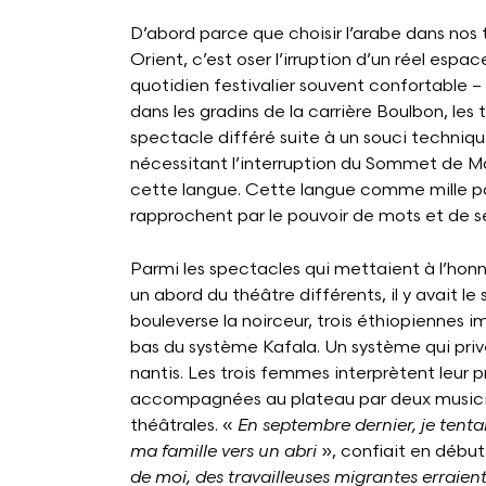
D’abord parce que choisir l’arabe dans nos
Orient, c’est oser l’irruption d’un réel esp
quotidien festivalier souvent confortable –
dans les gradins de la carrière Boulbon, les
spectacle différé suite à un souci techniq
nécessitant l’interruption du Sommet de Mart
cette langue. Cette langue comme mille pays
rapprochent par le pouvoir de mots et de sen
Parmi les spectacles qui mettaient à l’honne
un abord du théâtre différents, il y avait le
bouleverse la noirceur, trois éthiopiennes i
bas du système Kafala. Un système qui priv
nantis. Les trois femmes interprètent leur pro
accompagnées au plateau par deux musiciens
théâtrales. «
En septembre dernier, je tenta
ma famille vers un abri
», confiait en début
de moi, des travailleuses migrantes erraient