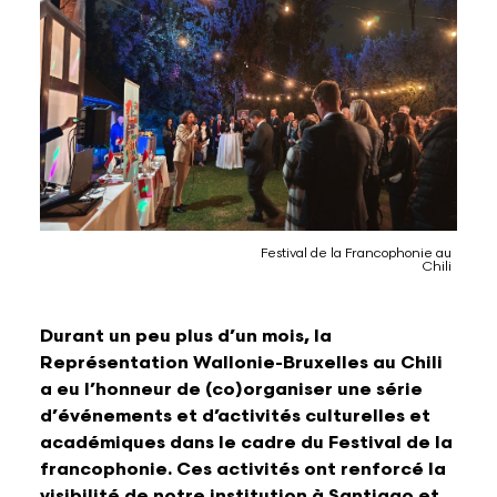
Lettres et Livres
Enseignement, formation, stage et emploi
Revue W+B
Mode
Recherche & innovation
Les Belges Histoires
Musique
Festival de la Francophonie au
Chili
Théâtre, Cirque et Arts de la rue,
Humour
Durant un peu plus d’un mois, la
Représentation Wallonie-Bruxelles au Chili
a eu l’honneur de (co)organiser une série
d’événements et d’activités culturelles et
académiques dans le cadre du Festival de la
francophonie. Ces activités ont renforcé la
visibilité de notre institution à Santiago et