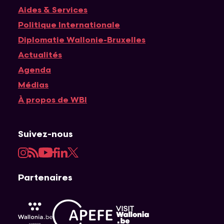
Navigation principale
Aides & Services
Politique Internationale
Diplomatie Wallonie-Bruxelles
Actualités
Agenda
Médias
À propos de WBI
Suivez-nous
Instagram
RSS
YouTube
Facebook
LinkedIn
Twitter
Partenaires
APEFE
AWEX
Visit Wallonia