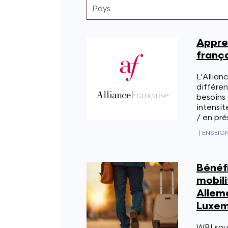
Appren
franç
L'Allian
différen
besoins 
intensit
/ en pré
|
ENSEIG
Bénéfi
mobili
Allem
Luxem
WBI sou