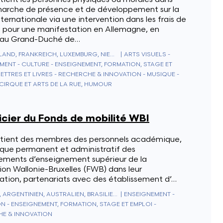
marche de présence et de développement sur la
ternationale via une intervention dans les frais de
é pour une manifestation en Allemagne, en
 au Grand-Duché de…
DEUTSCHLAND, FRANKREICH, LUXEMBURG, NIEDERLANDE
|
ARTS VISUELS -
MENT - CULTURE - ENSEIGNEMENT, FORMATION, STAGE ET
LETTRES ET LIVRES - RECHERCHE & INNOVATION - MUSIQUE -
 CIRQUE ET ARTS DE LA RUE, HUMOUR
icier du Fonds de mobilité WBI
tient des membres des personnels académique,
fique permanent et administratif des
sements d’enseignement supérieur de la
on Wallonie-Bruxelles (FWB) dans leur
ation, partenariats avec des établissement d’…
ALGERIEN, ARGENTINIEN, AUSTRALIEN, BRASILIEN, KAMBODSCHA, CHILE, CHINA, KOLUMBIEN, SÜDKOREA, KUBA, INDIEN, INDONESIEN, JAPAN, LAOS, LIBANON, MALAYSIA, MAROKKO, MEXIKO, NEUSEELAND, PHILIPPINEN, SINGAPUR, TAIWAN, THAILAND, TUNESIEN, URUGUAY, VIETNAM
|
ENSEIGNEMENT -
N - ENSEIGNEMENT, FORMATION, STAGE ET EMPLOI -
E & INNOVATION