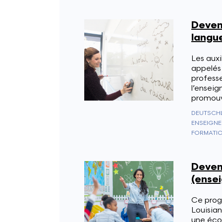
Deveni
langue
Les auxi
appelés 
professe
l’enseig
promouvo
ENSEIGNE
FORMATIO
Deven
(ensei
Ce prog
Louisian
une écol