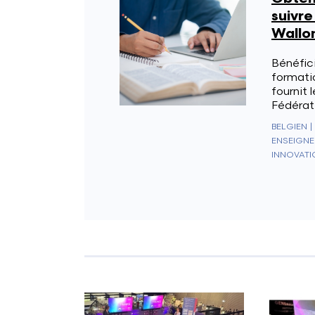
suivre
Wallon
Bénéfici
formati
fournit 
Fédérati
BELGIEN
|
ENSEIGNE
INNOVATI