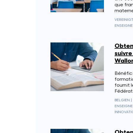
que fran
materne
VEREINIG
ENSEIGNE
Obten
suivre
Wallon
Bénéfici
formati
fournit 
Fédérati
BELGIEN
|
ENSEIGNE
INNOVATI
Obten