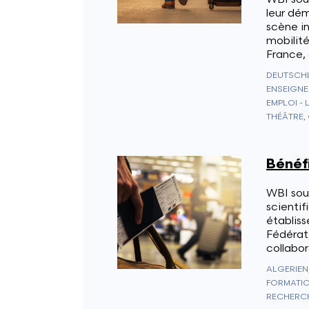
leur dé
scène in
mobilit
France,
ENSEIGNE
EMPLOI - 
THÉÂTRE,
Bénéf
WBI sou
scienti
établis
Fédérati
collabor
FORMATIO
RECHERCH