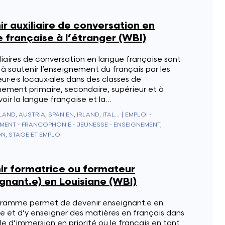
r auxiliaire de conversation en
 française à l’étranger (WBI)
liaires de conversation en langue française sont
à soutenir l’enseignement du français par les
ur·e·s locaux·ales dans des classes de
nement primaire, secondaire, supérieur et à
ir la langue française et la…
DEUTSCHLAND, AUSTRIA, SPANIEN, IRLAND, ITALIEN, VEREINIGTES KÖNIGREICH, SCHWEIZ
|
EMPLOI -
MENT - FRANCOPHONIE - JEUNESSE - ENSEIGNEMENT,
N, STAGE ET EMPLOI
ir formatrice ou formateur
gnant.e) en Louisiane (WBI)
ramme permet de devenir enseignant.e en
e et d’y enseigner des matières en français dans
e d’immersion en priorité ou le français en tant