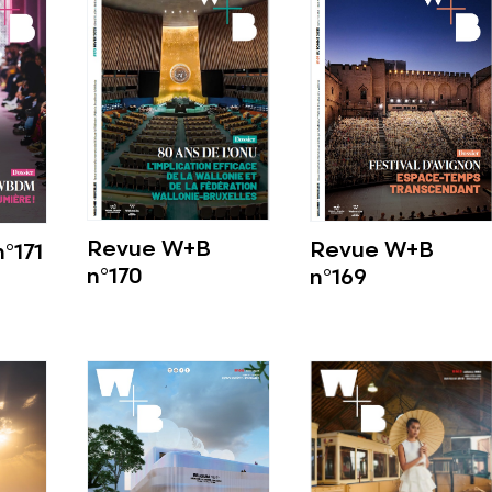
Revue W+B
Revue W+B
°171
n°170
n°169
Voir plus
Voir plus