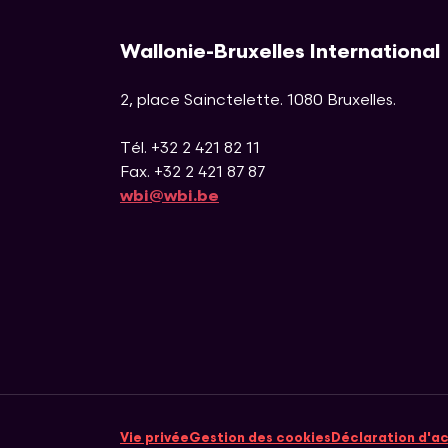
Wallonie-Bruxelles International
2, place Sainctelette
.
1080
Bruxelles
.
Tél. +32 2 421 82 11
Fax. +32 2 421 87 87
wbi@wbi.be
Vie privée
Gestion des cookies
Déclaration d'ac