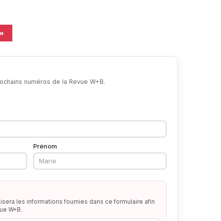
eite
 »
prochains numéros de la Revue W+B.
Prénom
lisera les informations fournies dans ce formulaire afin
vue W+B.