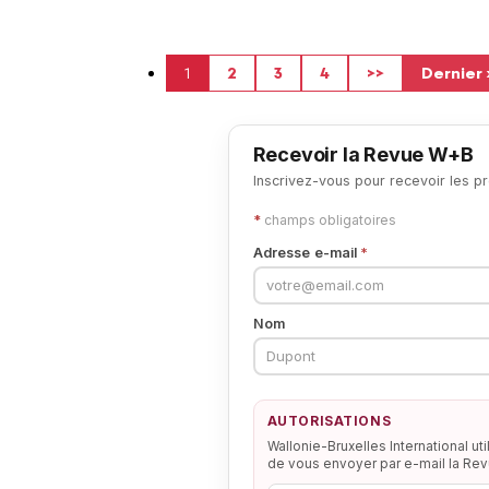
Aktuelle Seite
Seite
Seite
Seite
Nächste Seite
Letzte S
1
2
3
4
>>
Dernier
Recevoir la Revue W+B
Inscrivez-vous pour recevoir les 
*
champs obligatoires
Adresse e-mail
*
Nom
AUTORISATIONS
Wallonie-Bruxelles International uti
de vous envoyer par e-mail la Re