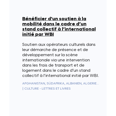
Bénéficier d'un soutien à la
mobilité dans le cadre d’un
stand collectif à l’international
initié par WBI
Soutien aux opérateurs culturels dans
leur démarche de présence et de
développement sur la scène
internationale via une intervention
dans les frais de transport et de
logement dans le cadre d’un stand
collectif à l’international initié par WBI.
AFGHANISTAN, SÜDAFRIKA, ALBANIEN, ALGERIEN, DEUTSCHLAND, ANDORRA, ANGOLA, ANGUILLA, ANTARKTIS, ANTIGUA UND BARBUDA, NIEDERLÄNDISCHE ANTILLEN, SAUDI-ARABIEN, ARGENTINIEN, ARMENIEN, ARUBA, AUSTRALIEN, AUSTRIA, ASERBAIDSCHAN, BAHAMAS, BAHRAIN, BANGLADESCH, BARBADOS, BELIZE, BENIN, BERMUDA, BHUTAN, WEISSRUSSLAND, BOLIVIEN, BOSNIEN UND HERZEGOWINA, BOTSWANA, BRASILIEN, BRUNEI, BULGARIEN, BURKINA FASO, BURUNDI, KAMBODSCHA, KAMERUN, KANADA, KAPVERDEN, CEUTA UND MELILLA, CHILE, CHINA, ZYPERN, VATIKANSTADT, KOLUMBIEN, KOMOREN, KONGO - BRAZZAVILLE, KONGO - KINSHASA, NORDKOREA, SÜDKOREA, COSTA RICA, ELFENBEINKÜSTE, KROATIEN, KUBA, CURAÇAO, DÄNEMARK, DIEGO GARCIA, DSCHIBUTI, DOMINICA, ÄGYPTEN, VEREINIGTE ARABISCHE EMIRATE, EQUADOR, ERITREA, SPANIEN, ESTLAND, KÖNIGREICH ESWATINI, VEREINIGTE STAATEN, ÄTHIOPIEN, FIDSCHI, FINNLAND, FRANKREICH, GABUN, GAMBIA, GEORGIEN, SÜDGEORGIEN UND DIE SÜDLICHEN SANDWICHINSELN, GHANA, GIBRALTAR, GRIECHENLAND, GRENADA, GRÖNLAND, GUADELOUPE, GUAM, GUATEMALA, GUERNSEY, GUINEA, ÄQUATORIALGUINEA, GUINEA-BISSAU, GUYANA, FRANZÖSISCH-GUAYANA, HAITI, HONDURAS, HONGKONG SONDERVERWALTUNGSZONE DER REPUBLIK CHINA, UNGARN, BOUVETINSEL, WEIHNACHTSINSEL, CLIPPERTON-INSEL, ASCENSION, ISLE OF MAN, NORFOLKINSEL, ÅLANDINSELN, KAIMANINSELN, KANARISCHE INSELN, KOKOSINSELN, COOKINSELN, US-ÜBERSEEINSELN, FÄRÖER, HEARD UND MCDONALDINSELN, FALKLANDINSELN, NÖRDLICHE MARIANEN, MARSHALLINSELN, PITCAIRNINSELN, SALOMONEN, TURKS- UND CAICOSINSELN, AMERIKANISCHE JUNGFERNINSELN, BRITISCHE JUNGFERNINSELN, INDIEN, INDONESIEN, IRAK, IRAN, IRLAND, ISLAND, ISRAEL, ITALIEN, JAMAIKA, JAPAN, JERSEY, JORDANIEN, KASACHSTAN, KENIA, KIRGISISTAN, KIRIBATI, KOSOVO, KUWAIT, LAOS, LESOTHO, LATVIA, LIBANON, LIBERIA, LIECHTENSTEIN, LITAUEN, LUXEMBURG, LIBYEN, NORDMAZEDONIEN, MADAGASKAR, MALAYSIA, MALAWI, MALEDIVEN, MALI, MALTA, MAROKKO, MARTINIQUE, MAURITIUS, MAURETANIEN, MAYOTTE, MEXIKO, MIKRONESIEN, REPUBLIK MOLDAU, MONACO, MONGOLEI, MONTENEGRO, MONTSERRAT, MOSAMBIK, MYANMAR (BIRMA), NAMIBIA, NAURU, NEPAL, NICARAGUA, NIGER, NIGERIA, NIUE, NORWEGEN, NEUKALEDONIEN, NEUSEELAND, ABGELEGENES OZEANIEN, OMAN, UGANDA, USBEKISTAN, PAKISTAN, PALAU, PANAMA, PAPUA-NEUGUINEA, PARAGUAY, NIEDERLANDE, KARIBISCHE NIEDERLANDE (BES-INSELN), PERU, PHILIPPINEN, POLEN, FRANZÖSISCH-POLYNESIEN, PUERTO RICO, PORTUGAL, KATAR, MACAU (CHINESISCHE SONDERVERWALTUNGSZONE), ZENTRALAFRIKANISCHE REPUBLIK, DOMINIKANISCHE REPUBLIK, RÉUNION, RUMÄNIEN, VEREINIGTES KÖNIGREICH, RUSSLAND, RUANDA, WESTSAHARA, ST. KITTS UND NEVIS, SAN MARINO, SAINT-PIERRE UND MIQUELON, ST. VINCENT & GRENADINEN, ST. HELENA, ST. LUCIA, EL SALVADOR, SAMOA, AMERIKANISCH-SAMOA, SÃO TOMÉ & PRÍNCIPE, SENEGAL, SERBIEN, SEYCHELLEN, SIERRA LEONE, SINGAPUR, SINT MAARTEN, SLOWAKEI, SLOWENIEN, SOMALIA, SUDAN, SÜDSUDAN, SRI LANKA, SAINT-BARTHÉLEMY, ST. MARTIN, SCHWEDEN, SCHWEIZ, SURINAM, SPITZBERGEN & JAN MAYEN, SYRIEN, TADSCHIKISTAN, TAIWAN, TANSANIA, TSCHAD, TSCHECHIEN, FRANZÖSISCHE SÜD- UND ANTARKTISGEBIETE, BRITISCHES TERRITORIUM IM INDISCHEN OZEAN, PALÄSTINENSISCHE AUTONOMIEGEBIETE, THAILAND, OSTTIMOR, TOGO, TOKELAU, TONGA, TRINIDAD UND TOBAGO, TRISTAN DA CUNHA, TUNESIEN, TÜRKEI, TURKMENISTAN, TUVALU, UKRAINE, URUGUAY, VANUATU, VENEZUELA, VIETNAM, WALLIS & FUTUNA, JEMEN, SAMBIA, SIMBABWE
|
CULTURE - LETTRES ET LIVRES