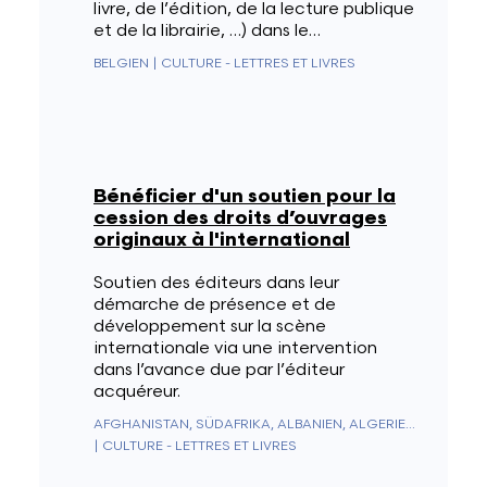
livre, de l’édition, de la lecture publique
et de la librairie, …) dans le…
BELGIEN
|
CULTURE - LETTRES ET LIVRES
Bénéficier d'un soutien pour la
cession des droits d’ouvrages
originaux à l'international
Soutien des éditeurs dans leur
démarche de présence et de
développement sur la scène
internationale via une intervention
dans l’avance due par l’éditeur
acquéreur.
AFGHANISTAN, SÜDAFRIKA, ALBANIEN, ALGERIEN, DEUTSCHLAND, ANDORRA, ANGOLA, ANGUILLA, ANTARKTIS, ANTIGUA UND BARBUDA, NIEDERLÄNDISCHE ANTILLEN, SAUDI-ARABIEN, ARGENTINIEN, ARMENIEN, ARUBA, AUSTRALIEN, AUSTRIA, ASERBAIDSCHAN, BAHAMAS, BAHRAIN, BANGLADESCH, BARBADOS, BELIZE, BENIN, BERMUDA, BHUTAN, WEISSRUSSLAND, BOLIVIEN, BOSNIEN UND HERZEGOWINA, BOTSWANA, BRASILIEN, BRUNEI, BULGARIEN, BURKINA FASO, BURUNDI, KAMBODSCHA, KAMERUN, KANADA, KAPVERDEN, CEUTA UND MELILLA, CHILE, CHINA, ZYPERN, VATIKANSTADT, KOLUMBIEN, KOMOREN, KONGO - BRAZZAVILLE, KONGO - KINSHASA, NORDKOREA, SÜDKOREA, COSTA RICA, ELFENBEINKÜSTE, KROATIEN, KUBA, CURAÇAO, DÄNEMARK, DIEGO GARCIA, DSCHIBUTI, DOMINICA, ÄGYPTEN, VEREINIGTE ARABISCHE EMIRATE, EQUADOR, ERITREA, SPANIEN, ESTLAND, KÖNIGREICH ESWATINI, VEREINIGTE STAATEN, ÄTHIOPIEN, FIDSCHI, FINNLAND, FRANKREICH, GABUN, GAMBIA, GEORGIEN, SÜDGEORGIEN UND DIE SÜDLICHEN SANDWICHINSELN, GHANA, GIBRALTAR, GRIECHENLAND, GRENADA, GRÖNLAND, GUADELOUPE, GUAM, GUATEMALA, GUERNSEY, GUINEA, ÄQUATORIALGUINEA, GUINEA-BISSAU, GUYANA, FRANZÖSISCH-GUAYANA, HAITI, HONDURAS, HONGKONG SONDERVERWALTUNGSZONE DER REPUBLIK CHINA, UNGARN, BOUVETINSEL, WEIHNACHTSINSEL, CLIPPERTON-INSEL, ASCENSION, ISLE OF MAN, NORFOLKINSEL, ÅLANDINSELN, KAIMANINSELN, KANARISCHE INSELN, KOKOSINSELN, COOKINSELN, US-ÜBERSEEINSELN, FÄRÖER, HEARD UND MCDONALDINSELN, FALKLANDINSELN, NÖRDLICHE MARIANEN, MARSHALLINSELN, PITCAIRNINSELN, SALOMONEN, TURKS- UND CAICOSINSELN, AMERIKANISCHE JUNGFERNINSELN, BRITISCHE JUNGFERNINSELN, INDIEN, INDONESIEN, IRAK, IRAN, IRLAND, ISLAND, ISRAEL, ITALIEN, JAMAIKA, JAPAN, JERSEY, JORDANIEN, KASACHSTAN, KENIA, KIRGISISTAN, KIRIBATI, KOSOVO, KUWAIT, LAOS, LESOTHO, LATVIA, LIBANON, LIBERIA, LIECHTENSTEIN, LITAUEN, LUXEMBURG, LIBYEN, NORDMAZEDONIEN, MADAGASKAR, MALAYSIA, MALAWI, MALEDIVEN, MALI, MALTA, MAROKKO, MARTINIQUE, MAURITIUS, MAURETANIEN, MAYOTTE, MEXIKO, MIKRONESIEN, REPUBLIK MOLDAU, MONACO, MONGOLEI, MONTENEGRO, MONTSERRAT, MOSAMBIK, MYANMAR (BIRMA), NAMIBIA, NAURU, NEPAL, NICARAGUA, NIGER, NIGERIA, NIUE, NORWEGEN, NEUKALEDONIEN, NEUSEELAND, ABGELEGENES OZEANIEN, OMAN, UGANDA, USBEKISTAN, PAKISTAN, PALAU, PANAMA, PAPUA-NEUGUINEA, PARAGUAY, NIEDERLANDE, KARIBISCHE NIEDERLANDE (BES-INSELN), PERU, PHILIPPINEN, POLEN, FRANZÖSISCH-POLYNESIEN, PUERTO RICO, PORTUGAL, KATAR, MACAU (CHINESISCHE SONDERVERWALTUNGSZONE), ZENTRALAFRIKANISCHE REPUBLIK, DOMINIKANISCHE REPUBLIK, RÉUNION, RUMÄNIEN, VEREINIGTES KÖNIGREICH, RUSSLAND, RUANDA, WESTSAHARA, ST. KITTS UND NEVIS, SAN MARINO, SAINT-PIERRE UND MIQUELON, ST. VINCENT & GRENADINEN, ST. HELENA, ST. LUCIA, EL SALVADOR, SAMOA, AMERIKANISCH-SAMOA, SÃO TOMÉ & PRÍNCIPE, SENEGAL, SERBIEN, SEYCHELLEN, SIERRA LEONE, SINGAPUR, SINT MAARTEN, SLOWAKEI, SLOWENIEN, SOMALIA, SUDAN, SÜDSUDAN, SRI LANKA, SAINT-BARTHÉLEMY, ST. MARTIN, SCHWEDEN, SCHWEIZ, SURINAM, SPITZBERGEN & JAN MAYEN, SYRIEN, TADSCHIKISTAN, TAIWAN, TANSANIA, TSCHAD, TSCHECHIEN, FRANZÖSISCHE SÜD- UND ANTARKTISGEBIETE, BRITISCHES TERRITORIUM IM INDISCHEN OZEAN, PALÄSTINENSISCHE AUTONOMIEGEBIETE, THAILAND, OSTTIMOR, TOGO, TOKELAU, TONGA, TRINIDAD UND TOBAGO, TRISTAN DA CUNHA, TUNESIEN, TÜRKEI, TURKMENISTAN, TUVALU, UKRAINE, URUGUAY, VANUATU, VENEZUELA, VIETNAM, WALLIS & FUTUNA, JEMEN, SAMBIA, SIMBABWE
|
CULTURE - LETTRES ET LIVRES