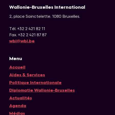
Wallonie-Bruxelles International
2, place Sainctelette
.
1080
Bruxelles
.
Tél. +32 2 421 82 11
Fax. +32 2 421 87 87
wbi@wbi.be
Menu
Accueil
Navigation principale
Aides & Services
Politique Internationale
Diplomatie Wallonie-Bruxelles
Actualités
Agenda
Médias