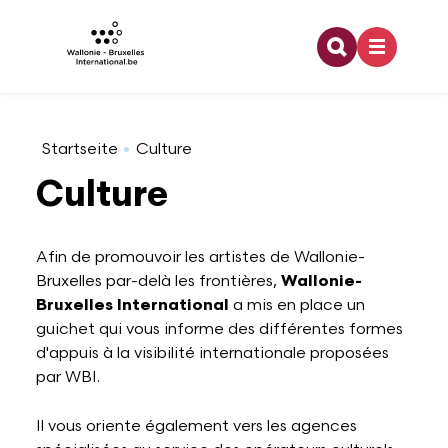
Recherche
Direkt zum Inhalt
Coopération internationale
Architecture
Emploi
Bourses doctorales
Relations bilatérales
Organigramme
Startseite
Culture
Culture
Europe
Arts visuels
Enseignement
Financement dans le cadre d'une activité de
Relations multilatérales
Développement durable
recherche
Afin de promouvoir les artistes de Wallonie-
Bruxelles par-delà les frontières,
Wallonie-
Jeunesse
Audiovisuel
Formation
Pouvoirs de tutelle
Offres d'emploi
Partenaires à l'étranger
Bruxelles International
a mis en place un
guichet qui vous informe des différentes formes
Francophonie
Danse
Stage
Logo WBI
d'appuis à la visibilité internationale proposées
Programme lié à la recherche
par WBI.
Culture
Design
Rapports d'activités
Il vous oriente également vers les agences
Stage dans le domaine de la recherche