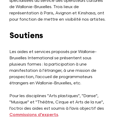
spécialisées au service des opérateurs culturels
de Wallonie-Bruxelles. Trois lieux de
Lettres et Livres
Enseignement, formation, stage et emploi
Revue W+B
représentation à Paris, Avignon et Kinshasa, ont
pour fonction de mettre en visibilité nos artistes.
Mode
Recherche & innovation
Les Belges Histoires
Soutiens
Musique
Les aides et services proposés par Wallonie-
Bruxelles International se présentent sous
plusieurs formes : la participation à une
Théâtre, Cirque et Arts de la rue,
manifestation à l’étranger, à une mission de
Humour
prospection, l’accueil de programmateurs
étrangers en Wallonie-Bruxelles, etc.
Pour les disciplines "Arts plastiques", "Danse",
"Musique" et "Théâtre, Cirque et Arts de la rue",
l’octroi des aides est soumis à l’avis objectif des
Commissions d’experts
.