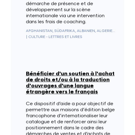
démarche de présence et de
développement sur la scène
internationale via une intervention
dans les frais de coaching.
AFGHANISTAN, SÜDAFRIKA, ALBANIEN, ALGERIEN, DEUTSCHLAND, ANDORRA, ANGOLA, ANGUILLA, ANTARKTIS, ANTIGUA UND BARBUDA, NIEDERLÄNDISCHE ANTILLEN, SAUDI-ARABIEN, ARGENTINIEN, ARMENIEN, ARUBA, AUSTRALIEN, AUSTRIA, ASERBAIDSCHAN, BAHAMAS, BAHRAIN, BANGLADESCH, BARBADOS, BELIZE, BENIN, BERMUDA, BHUTAN, WEISSRUSSLAND, BOLIVIEN, BOSNIEN UND HERZEGOWINA, BOTSWANA, BRASILIEN, BRUNEI, BULGARIEN, BURKINA FASO, BURUNDI, KAMBODSCHA, KAMERUN, KANADA, KAPVERDEN, CEUTA UND MELILLA, CHILE, CHINA, ZYPERN, VATIKANSTADT, KOLUMBIEN, KOMOREN, KONGO - BRAZZAVILLE, KONGO - KINSHASA, NORDKOREA, SÜDKOREA, COSTA RICA, ELFENBEINKÜSTE, KROATIEN, KUBA, CURAÇAO, DÄNEMARK, DIEGO GARCIA, DSCHIBUTI, DOMINICA, ÄGYPTEN, VEREINIGTE ARABISCHE EMIRATE, EQUADOR, ERITREA, SPANIEN, ESTLAND, KÖNIGREICH ESWATINI, VEREINIGTE STAATEN, ÄTHIOPIEN, FIDSCHI, FINNLAND, FRANKREICH, GABUN, GAMBIA, GEORGIEN, SÜDGEORGIEN UND DIE SÜDLICHEN SANDWICHINSELN, GHANA, GIBRALTAR, GRIECHENLAND, GRENADA, GRÖNLAND, GUADELOUPE, GUAM, GUATEMALA, GUERNSEY, GUINEA, ÄQUATORIALGUINEA, GUINEA-BISSAU, GUYANA, FRANZÖSISCH-GUAYANA, HAITI, HONDURAS, HONGKONG SONDERVERWALTUNGSZONE DER REPUBLIK CHINA, UNGARN, BOUVETINSEL, WEIHNACHTSINSEL, CLIPPERTON-INSEL, ASCENSION, ISLE OF MAN, NORFOLKINSEL, ÅLANDINSELN, KAIMANINSELN, KANARISCHE INSELN, KOKOSINSELN, COOKINSELN, US-ÜBERSEEINSELN, FÄRÖER, HEARD UND MCDONALDINSELN, FALKLANDINSELN, NÖRDLICHE MARIANEN, MARSHALLINSELN, PITCAIRNINSELN, SALOMONEN, TURKS- UND CAICOSINSELN, AMERIKANISCHE JUNGFERNINSELN, BRITISCHE JUNGFERNINSELN, INDIEN, INDONESIEN, IRAK, IRAN, IRLAND, ISLAND, ISRAEL, ITALIEN, JAMAIKA, JAPAN, JERSEY, JORDANIEN, KASACHSTAN, KENIA, KIRGISISTAN, KIRIBATI, KOSOVO, KUWAIT, LAOS, LESOTHO, LATVIA, LIBANON, LIBERIA, LIECHTENSTEIN, LITAUEN, LUXEMBURG, LIBYEN, NORDMAZEDONIEN, MADAGASKAR, MALAYSIA, MALAWI, MALEDIVEN, MALI, MALTA, MAROKKO, MARTINIQUE, MAURITIUS, MAURETANIEN, MAYOTTE, MEXIKO, MIKRONESIEN, REPUBLIK MOLDAU, MONACO, MONGOLEI, MONTENEGRO, MONTSERRAT, MOSAMBIK, MYANMAR (BIRMA), NAMIBIA, NAURU, NEPAL, NICARAGUA, NIGER, NIGERIA, NIUE, NORWEGEN, NEUKALEDONIEN, NEUSEELAND, ABGELEGENES OZEANIEN, OMAN, UGANDA, USBEKISTAN, PAKISTAN, PALAU, PANAMA, PAPUA-NEUGUINEA, PARAGUAY, NIEDERLANDE, KARIBISCHE NIEDERLANDE (BES-INSELN), PERU, PHILIPPINEN, POLEN, FRANZÖSISCH-POLYNESIEN, PUERTO RICO, PORTUGAL, KATAR, MACAU (CHINESISCHE SONDERVERWALTUNGSZONE), ZENTRALAFRIKANISCHE REPUBLIK, DOMINIKANISCHE REPUBLIK, RÉUNION, RUMÄNIEN, VEREINIGTES KÖNIGREICH, RUSSLAND, RUANDA, WESTSAHARA, ST. KITTS UND NEVIS, SAN MARINO, SAINT-PIERRE UND MIQUELON, ST. VINCENT & GRENADINEN, ST. HELENA, ST. LUCIA, EL SALVADOR, SAMOA, AMERIKANISCH-SAMOA, SÃO TOMÉ & PRÍNCIPE, SENEGAL, SERBIEN, SEYCHELLEN, SIERRA LEONE, SINGAPUR, SINT MAARTEN, SLOWAKEI, SLOWENIEN, SOMALIA, SUDAN, SÜDSUDAN, SRI LANKA, SAINT-BARTHÉLEMY, ST. MARTIN, SCHWEDEN, SCHWEIZ, SURINAM, SPITZBERGEN & JAN MAYEN, SYRIEN, TADSCHIKISTAN, TAIWAN, TANSANIA, TSCHAD, TSCHECHIEN, FRANZÖSISCHE SÜD- UND ANTARKTISGEBIETE, BRITISCHES TERRITORIUM IM INDISCHEN OZEAN, PALÄSTINENSISCHE AUTONOMIEGEBIETE, THAILAND, OSTTIMOR, TOGO, TOKELAU, TONGA, TRINIDAD UND TOBAGO, TRISTAN DA CUNHA, TUNESIEN, TÜRKEI, TURKMENISTAN, TUVALU, UKRAINE, URUGUAY, VANUATU, VENEZUELA, VIETNAM, WALLIS & FUTUNA, JEMEN, SAMBIA, SIMBABWE
|
CULTURE - LETTRES ET LIVRES
Bénéficier d'un soutien à l'achat
de droits et/ou à la traduction
d'ouvrages d'une langue
étrangère vers le français
Ce dispositif d’aide a pour objectif de
permettre aux maisons d’édition belge
francophone d’internationaliser leur
catalogue et de renforcer ainsi leur
positionnement dans le cadre des
démarches de ventes et d’achats de