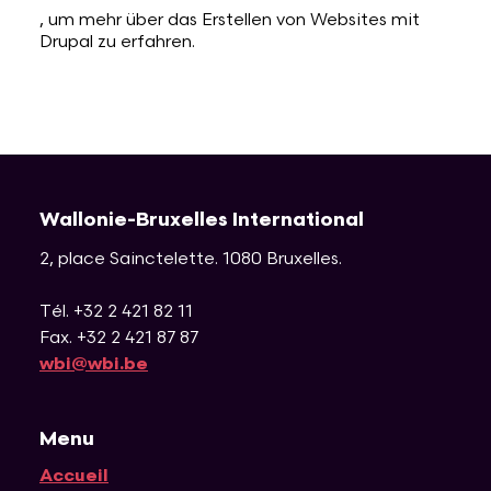
, um mehr über das Erstellen von Websites mit
Drupal zu erfahren.
Lettres et Livres
Enseignement, formation, stage et emploi
Revue W+B
Mode
Recherche & innovation
Les Belges Histoires
Musique
Wallonie-Bruxelles International
2, place Sainctelette
.
1080
Bruxelles
.
Théâtre, Cirque et Arts de la rue,
Humour
Tél. +32 2 421 82 11
Fax. +32 2 421 87 87
wbi@wbi.be
Menu
Accueil