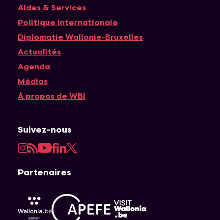
Navigation principale
Aides & Services
Politique Internationale
Diplomatie Wallonie-Bruxelles
Actualités
Agenda
Médias
À propos de WBI
Suivez-nous
Instagram
RSS
YouTube
Facebook
LinkedIn
Twitter
Partenaires
APEFE
AWEX
Visit Wallonia